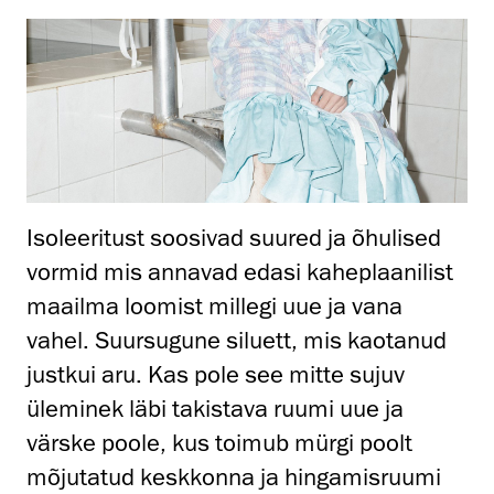
Isoleeritust soosivad suured ja õhulised
vormid mis annavad edasi kaheplaanilist
maailma loomist millegi uue ja vana
vahel. Suursugune siluett, mis kaotanud
justkui aru. Kas pole see mitte sujuv
üleminek läbi takistava ruumi uue ja
värske poole, kus toimub mürgi poolt
mõjutatud keskkonna ja hingamisruumi