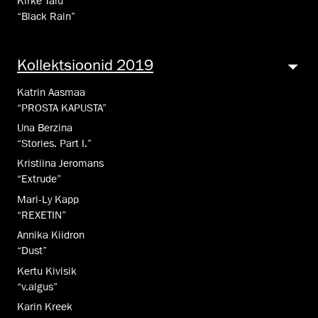
Kirke Talu
“Black Rain”
Kollekt­sioo­nid 2019
Katrin Aasmaa
“PROSTA KAPUSTA”
Una Berzina
“Stories. Part I.”
Kristiina Jeromans
“Extrude”
Mari-Ly Kapp
“REXETIN”
Annika Kiidron
“Dust”
Kertu Kivisik
“v.algus”
Karin Kreek