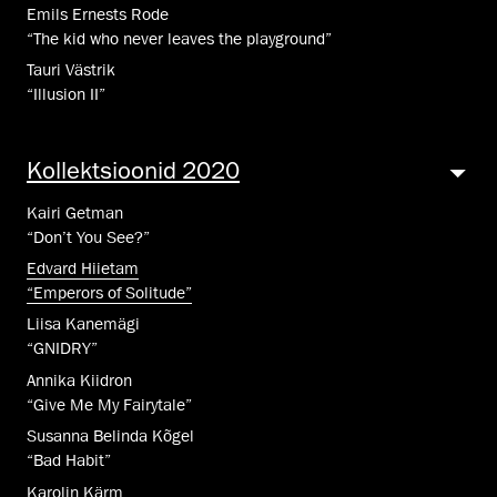
Emils Ernests Rode
“The kid who never leaves the playground”
Tauri Västrik
“Illusion II”
Kollektsioonid 2020
Kairi Getman
“Don’t You See?”
Edvard Hiietam
“Emperors of Solitude”
Liisa Kanemägi
“GNIDRY”
Annika Kiidron
“Give Me My Fairytale”
Susanna Belinda Kõgel
“Bad Habit”
Karolin Kärm