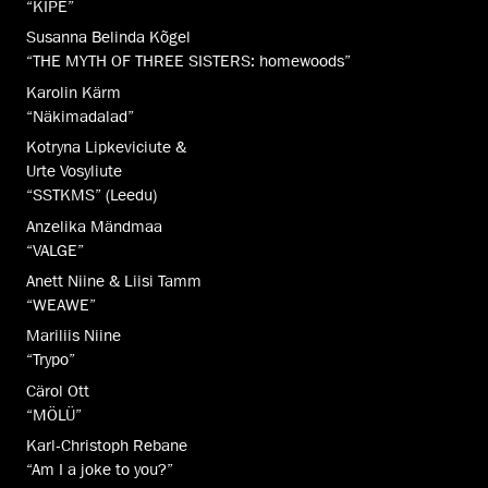
“KIPE”
Susanna Belinda Kõgel
“THE MYTH OF THREE SISTERS: homewoods”
Karolin Kärm
“Näkimadalad”
Kotryna Lipkeviciute &
Urte Vosyliute
“SSTKMS” (Leedu)
Anzelika Mändmaa
“VALGE”
Anett Niine & Liisi Tamm
“WEAWE”
Mariliis Niine
“Trypo”
Cärol Ott
“MÖLÜ”
Karl-Christoph Rebane
“Am I a joke to you?”