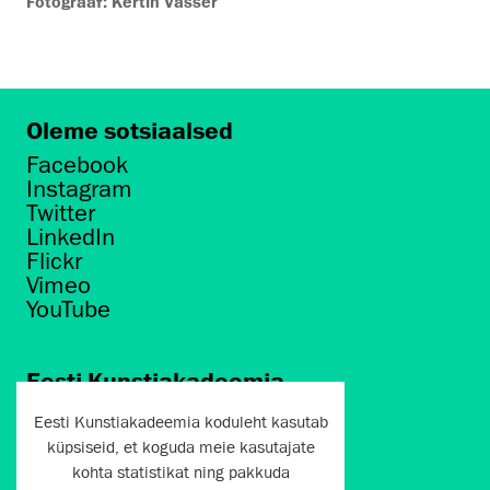
Fotograaf: Kertin Vasser
Oleme sotsiaalsed
Facebook
Instagram
Twitter
LinkedIn
Flickr
Vimeo
YouTube
Eesti Kunstiakadeemia
Põhja puiestee 7
Eesti Kunstiakadeemia koduleht kasutab
Tallinn 10412
küpsiseid, et koguda meie kasutajate
kohta statistikat ning pakkuda
artun@artun.ee