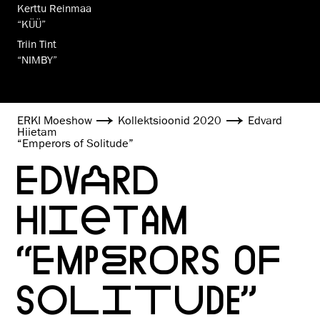
Kerttu Reinmaa
“KÜÜ”
Triin Tint
“NIMBY”
ERKI Moeshow
Kollektsioonid 2020
Edvard
Hiietam
“Emperors of Solitude”
EDVARD
HIIETAM
“EMPERORS OF
SOLITUDE”