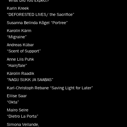
“What Did You Expect?”
Karin Kreek
“DEFORESTED LIVES/ the Sacrifice”
Susanna Belinda Kõgel “Portree”
Karolin Kärm
“Migraine”
Andreas Kübar
“Scent of Support”
Anne Liis Puhk
“HairyTale”
Kärolin Raadik
“NAGU SUKK JA SAABAS”
Karl-Christoph Rebane “Saving Light for Later”
Eliise Saar
“Okta”
Mairo Seire
“Dietro La Porta”
Simona Veilande,