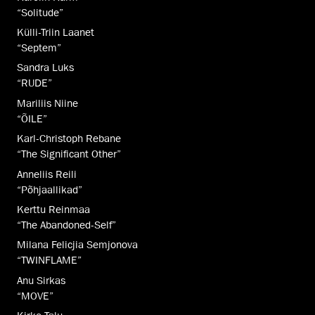
“Solitude”
Külli-Triin Laanet
“Septem”
Sandra Luks
“RUDE”
Mariliis Niine
“ÕILE”
Karl-Christoph Rebane
“The Significant Other”
Anneliis Reili
“Põhjaallikad”
Kerttu Reinmaa
“The Abandoned-Self”
Milana Felicjia Semjonova
“TWINFLAME”
Anu Sirkas
“MOVE”