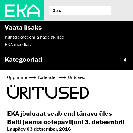
Vaata lisaks
Kunstiakadeemia nädalakirjad
EKA meedias
Kategooriad
Õppimine
Kalender
Üritused
ÜRITUSED
EKA jõuluaat seab end tänavu üles
Balti jaama ootepaviljoni 3. detsembril
Laupäev 03 detsember, 2016