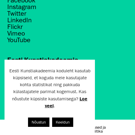
Facebook
Instagram
Twitter
LinkedIn
Flickr
Vimeo
YouTube
Eesti Kunstiakadeemia
Põhja puiestee 7
Eesti Kunstiakadeemia koduleht kasutab
Tallinn 10412
küpsiseid, et koguda meie kasutajate
kohta statistikat ning pakkuda
artun@artun.ee
külastajatele parimat kogemust. Kas
+372 6267301
nõustute küpsiste kasutamisega?
Loe
veel
.
Liitu uudiskirjaga!
Nõustun
Keeldun
Kasutustingimused ja
Artun.ee 2024
privaatsuspoliitika