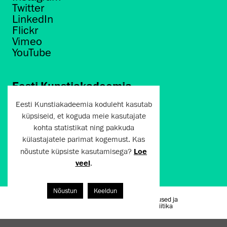
Twitter
LinkedIn
Flickr
Vimeo
YouTube
Eesti Kunstiakadeemia
Põhja puiestee 7
Eesti Kunstiakadeemia koduleht kasutab
Tallinn 10412
küpsiseid, et koguda meie kasutajate
kohta statistikat ning pakkuda
artun@artun.ee
külastajatele parimat kogemust. Kas
+372 6267301
nõustute küpsiste kasutamisega?
Loe
veel
.
Liitu uudiskirjaga!
Nõustun
Keeldun
Kasutustingimused ja
Artun.ee 2024
privaatsuspoliitika