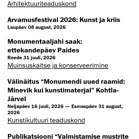
Arhitektuuri­teaduskond
Arvamusfestival 2026: Kunst ja kriis
Laupäev 08 august, 2026
Monumentaaljahi saak:
ettekandepäev Paides
Reede 31 juuli, 2026
Muinsus­kaitse ja konserveerimine
Välinäitus “Monumendi uued raamid:
Minevik kui kunstimaterjal” Kohtla-
Järvel
Neljapäev 16 juuli, 2026 — Esmaspäev 31 august,
2026
Kunsti­kultuuri teaduskond
Publikatsiooni “Valmistamise mustrite