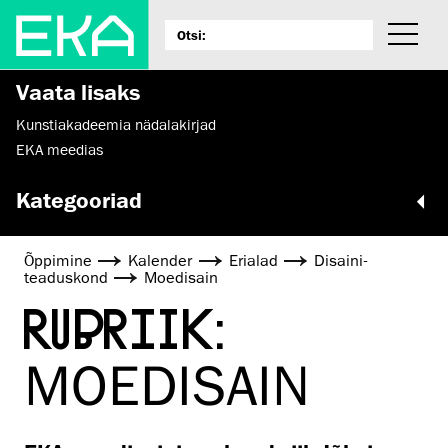
Vaata lisaks
Kunstiakadeemia nädalakirjad
EKA meedias
Kategooriad
Õppimine
Kalender
Erialad
Disaini­­
teaduskond
Moedisain
RUBRIIK:
MOEDISAIN