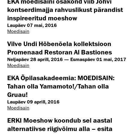
EKA moedisaini osakond viib Jõhvi
kontserdimajja rahvuslikust pärandist
inspireeritud moeshow
Laupäev 07 mai, 2016
Moedisain
Vilve Undi Hõbenõela kollektsioon
Promenaad Restoran Al Bastiones
Neljapäev 28 aprill, 2016 — Esmaspäev 01 mai, 2017
Moedisain
EKA Õpilasakadeemia: MOEDISAIN:
Tahan olla Yamamoto!/Tahan olla
Gruau!
Laupäev 09 aprill, 2016
Moedisain
ERKI Moeshow koondub sel aastal
alternatiivse riigivõimu alla – esita