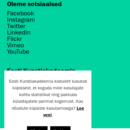
Oleme sotsiaalsed
Facebook
Instagram
Twitter
LinkedIn
Flickr
Vimeo
YouTube
Eesti Kunstiakadeemia
Põhja puiestee 7
Eesti Kunstiakadeemia koduleht kasutab
Tallinn 10412
küpsiseid, et koguda meie kasutajate
kohta statistikat ning pakkuda
artun@artun.ee
külastajatele parimat kogemust. Kas
+372 6267301
nõustute küpsiste kasutamisega?
Loe
veel
.
Liitu uudiskirjaga!