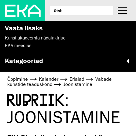
Vaata lisaks
Kunstiakadeemia nädalakirjad
EKA meedias
Kategooriad
Õppimine
Kalender
Erialad
Vabade
kunstide teaduskond
Joonistamine
RUBRIIK:
JOONISTAMINE