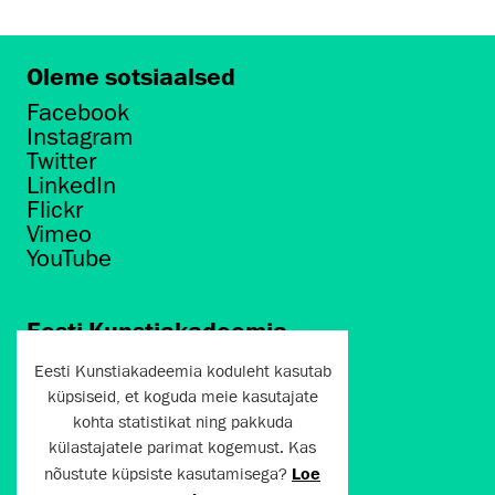
Oleme sotsiaalsed
Facebook
Instagram
Twitter
LinkedIn
Flickr
Vimeo
YouTube
Eesti Kunstiakadeemia
Põhja puiestee 7
Eesti Kunstiakadeemia koduleht kasutab
Tallinn 10412
küpsiseid, et koguda meie kasutajate
kohta statistikat ning pakkuda
artun@artun.ee
külastajatele parimat kogemust. Kas
+372 6267301
nõustute küpsiste kasutamisega?
Loe