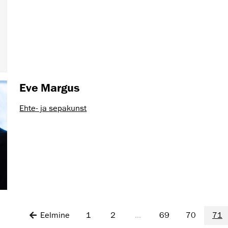
Eve Margus
Ehte- ja sepakunst
Eelmine
1
2
...
69
70
71