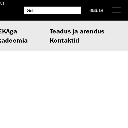
TUS
ENGLISH
EKAga
Teadus ja arendus
kadeemia
Kontaktid