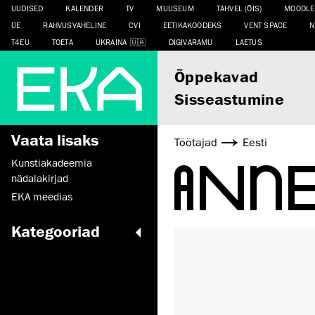
UUDISED
KALENDER
TV
MUUSEUM
TAHVEL (ÕIS)
MOODLE
ÜE
RAHVUSVAHELINE
CVI
EETIKAKOODEKS
VENT SPACE
N
T4EU
TOETA
UKRAINA
DIGIVARAMU
LAETUS
Õppekavad
Sisseastumine
Vaata lisaks
Töötajad
Eesti
ANN
Kunstiakadeemia
nädalakirjad
EKA meedias
Kategooriad