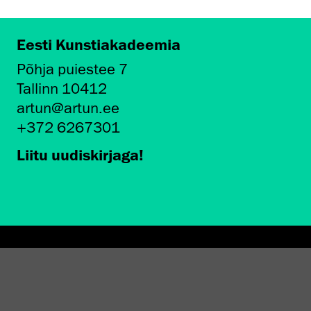
Eesti Kunstiakadeemia
Põhja puiestee 7
Tallinn 10412
artun@artun.ee
+372 6267301
Liitu uudiskirjaga!
AMINE EKA GALERIIS
STATEST 1994–2024"