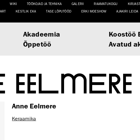
WIKI
TÖÖKOJAD JA TEHNIKA
GALERII
RAAMATUKOGU
KIRJAS
ART
KESTLIK EKA
TASE LÕPUTÖÖD
ERKI MOESHOW
AJAKIRI LEIDA
Akadeemia
Koostöö 
Õppetöö
Avatud a
E EELMERE
Anne Eelmere
Keraamika