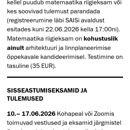
kellel puudub matemaatika riigieksam või
kes soovivad tulemust parandada
(registreerumine läbi SAISi avaldust
esitades kuni 22.06.2026 kella 17:00ni).
Matemaatika riigieksam on
kohustuslik
ainult
arhitektuuri ja linnplaneerimise
õppekavale kandideerimisel. Testimine on
tasuline (35 EUR).
SISSEASTUMISEKSAMID JA
TULEMUSED
10.– 17.06.2026
Kohapeal või Zoomis
toimuvad vestlused ja eksamid järgmistel