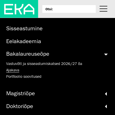
Sisse­astumine
Eel­akadeemia
Baka­laureuse­õpe
Vastuvõtt ja sisseastumiskatsed 2026/27 õa
Ajakava
Portfoolio soovitused
Magistriõpe
Doktori­õpe