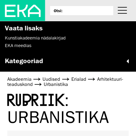
Vaata lisaks
Kunstiakadeemia nädalakirjad
EKA meedias
Kategooriad
Akadeemia
Uudised
Erialad
Arhitektuuri­
teaduskond
Urbanistika
RUBRIIK:
URBANISTIKA