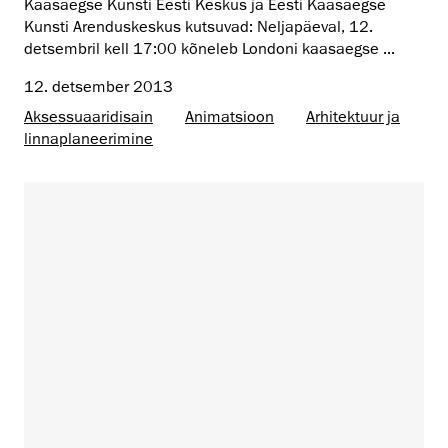
Kaasaegse Kunsti Eesti Keskus ja Eesti Kaasaegse
Kunsti Arenduskeskus kutsuvad: Neljapäeval, 12.
detsembril kell 17:00 kõneleb Londoni kaasaegse ...
12. detsember 2013
Aksessuaaridisain
Animatsioon
Arhitektuur ja
linnaplaneerimine