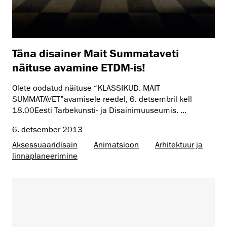
Täna disainer Mait Summataveti
näituse avamine ETDM-is!
Olete oodatud näituse “KLASSIKUD. MAIT
SUMMATAVET”avamisele reedel, 6. detsembril kell
18.00Eesti Tarbekunsti- ja Disainimuuseumis. ...
6. detsember 2013
Aksessuaaridisain
Animatsioon
Arhitektuur ja
linnaplaneerimine