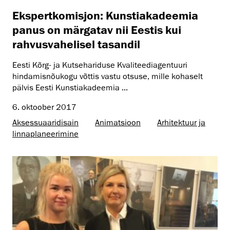
Ekspertkomisjon: Kunstiakadeemia
panus on märgatav nii Eestis kui
rahvusvahelisel tasandil
Eesti Kõrg- ja Kutsehariduse Kvaliteediagentuuri
hindamisnõukogu võttis vastu otsuse, mille kohaselt
pälvis Eesti Kunstiakadeemia ...
6. oktoober 2017
Aksessuaaridisain
Animatsioon
Arhitektuur ja
linnaplaneerimine