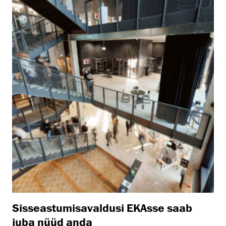
Sisseastumisavaldusi EKAsse saab
juba nüüd anda