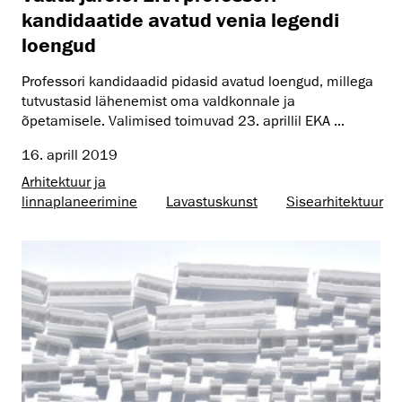
kandidaatide avatud venia legendi
loengud
Professori kandidaadid pidasid avatud loengud, millega
tutvustasid lähenemist oma valdkonnale ja
õpetamisele. Valimised toimuvad 23. aprillil EKA ...
16. aprill 2019
Arhitektuur ja
linnaplaneerimine
Lavastuskunst
Sisearhitektuur