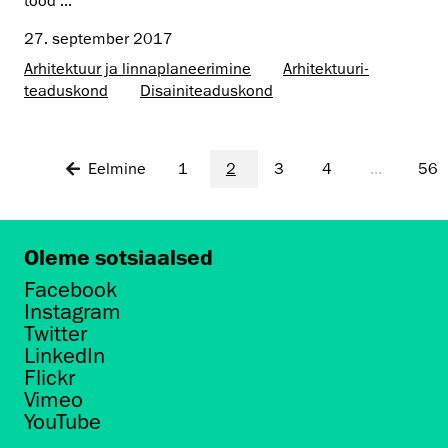
tööd ...
27. september 2017
Arhitektuur ja linnaplaneerimine
Arhitektuuri­
teaduskond
Disaini­­teaduskond
Eelmine
1
2
3
4
...
56
Oleme sotsiaalsed
Facebook
Instagram
Twitter
LinkedIn
Flickr
Vimeo
YouTube