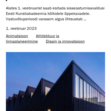
Alates 1. veebruarist saab esitada sisseastumisavaldusi
Eesti Kunstiakadeemia kõikidele õppekavadele.
Vastuvõtuperioodi varasem algus lihtsustab ...
1. veebruar 2023
Animatsioon
Arhitektuur ja
linnaplaneerimine
Disain ja innovatsioon