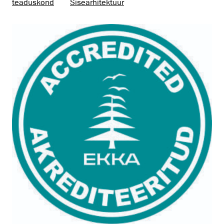
teaduskond
Sisearhitektuur