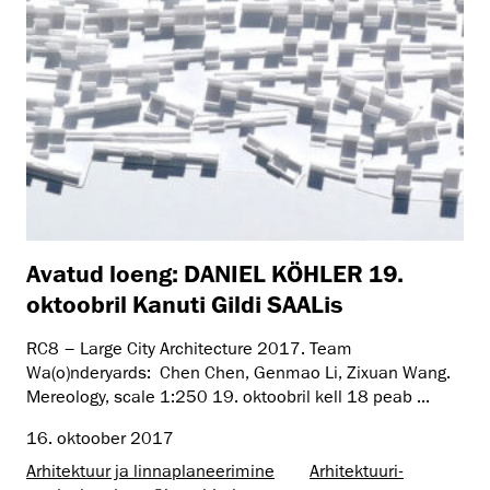
Avatud loeng: DANIEL KÖHLER 19.
oktoobril Kanuti Gildi SAALis
RC8 – Large City Architecture 2017. Team
Wa(o)nderyards: Chen Chen, Genmao Li, Zixuan Wang.
Mereology, scale 1:250 19. oktoobril kell 18 peab ...
16. oktoober 2017
Arhitektuur ja linnaplaneerimine
Arhitektuuri­