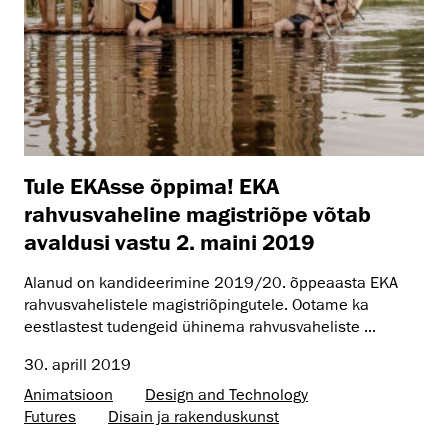
Tule EKAsse õppima! EKA
rahvusvaheline magistriõpe võtab
avaldusi vastu 2. maini 2019
Alanud on kandideerimine 2019/20. õppeaasta EKA
rahvusvahelistele magistriõpingutele. Ootame ka
eestlastest tudengeid ühinema rahvusvaheliste ...
30. aprill 2019
Animatsioon
Design and Technology
Futures
Disain ja rakenduskunst