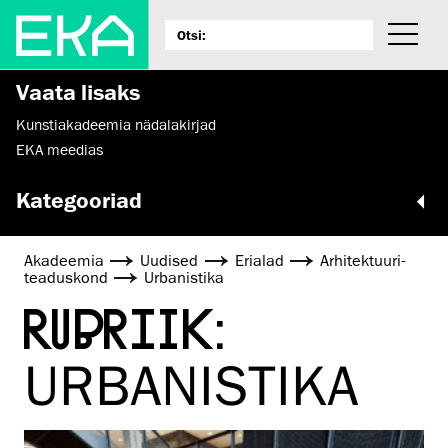
Vaata lisaks
Kunstiakadeemia nädalakirjad
EKA meedias
Kategooriad
Akadeemia
Uudised
Erialad
Arhitektuuri­
teaduskond
Urbanistika
RUBRIIK:
URBANISTIKA