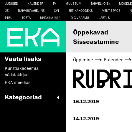
UUDISED
KALENDER
TV
MUUSEUM
TAHVEL (ÕIS)
MOODLE
ÜE
RAHVUSVAHELINE
CVI
EETIKAKOODEKS
VENT SPACE
N
T4EU
TOETA
UKRAINA
DIGIVARAMU
LAETUS
Õppekavad
Sisseastumine
Vaata lisaks
Õppimine
Kalender
RUBR
Kunstiakadeemia
nädalakirjad
EKA meedias
Kategooriad
16.12.2019
14.12.2019