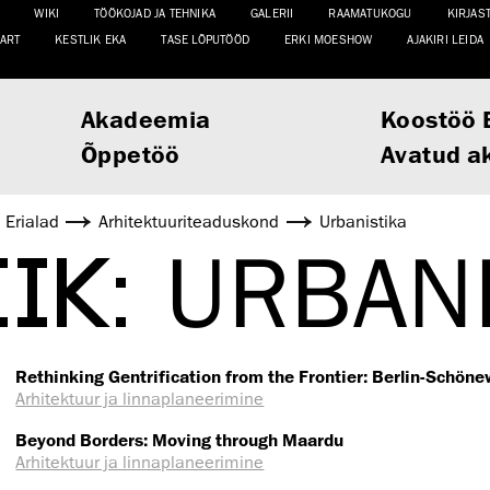
WIKI
TÖÖKOJAD JA TEHNIKA
GALERII
RAAMATUKOGU
KIRJAS
ART
KESTLIK EKA
TASE LÕPUTÖÖD
ERKI MOESHOW
AJAKIRI LEIDA
Akadeemia
Koostöö 
Õppetöö
Avatud a
Erialad
Arhitektuuri­teaduskond
Urbanistika
IIK:
URBANI
Rethinking Gentrification from the Frontier: Berlin-Schön
Arhitektuur ja linnaplaneerimine
Beyond Borders: Moving through Maardu
Arhitektuur ja linnaplaneerimine