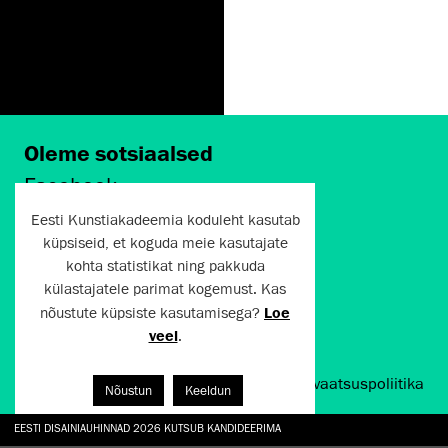
Oleme sotsiaalsed
Facebook
Instagram
Eesti Kunstiakadeemia koduleht kasutab
Twitter
küpsiseid, et koguda meie kasutajate
LinkedIn
kohta statistikat ning pakkuda
Flickr
külastajatele parimat kogemust. Kas
Vimeo
nõustute küpsiste kasutamisega?
Loe
YouTube
veel
.
Artun.ee 2024
Kasutustingimused ja privaatsuspoliitika
Nõustun
Keeldun
EESTI DISAINIAUHINNAD 2026 KUTSUB KANDIDEERIMA