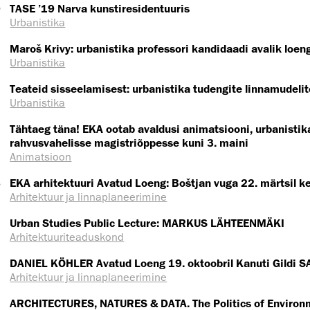
9
TASE ’19 Narva kunstiresidentuuris
Urbanistika
Maroš Krivy: urbanistika professori kandidaadi avalik loen
Urbanistika
Teateid sisseelamisest: urbanistika tudengite linnamudeli
Urbanistika
Tähtaeg täna! EKA ootab avaldusi animatsiooni, urbanistika
rahvusvahelisse magistriõppesse kuni 3. maini
Animatsioon
8
EKA arhitektuuri Avatud Loeng: Boštjan vuga 22. märtsil ke
Arhitektuur ja linnaplaneerimine
Urban Studies Public Lecture: MARKUS LÄHTEENMÄKI
Arhitektuuri­teaduskond
DANIEL KÖHLER Avatud Loeng 19. oktoobril Kanuti Gildi S
Arhitektuur ja linnaplaneerimine
7
ARCHITECTURES, NATURES & DATA. The Politics of Environ