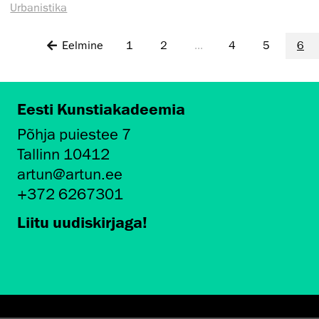
Urbanistika
Eelmine
1
2
...
4
5
6
Eesti Kunstiakadeemia
Põhja puiestee 7
Tallinn 10412
artun@artun.ee
+372 6267301
Liitu uudiskirjaga!