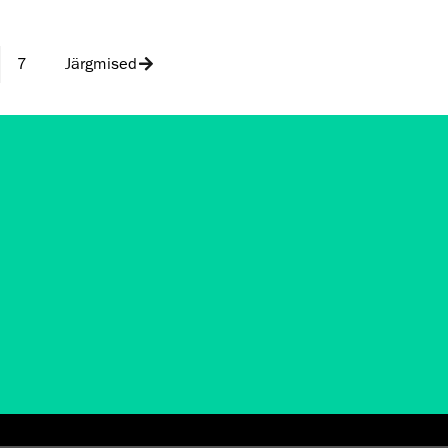
7
Järgmised