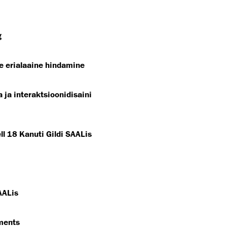
g
te erialaaine hindamine
 ja interaktsioonidisaini
ll 18 Kanuti Gildi SAALis
AALis
ments