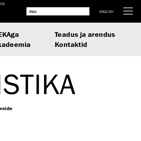
TUS
ENGLISH
EKAga
Teadus ja arendus
kadeemia
Kontaktid
STIKA
eweide