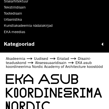
Sisearhitektuur
Tekstiilidisain
Tootedisain
Urbanistika
Kunstiakadeemia nädalakirjad
EKA meedias
Kategooriad
Akadeemia
Uudised
Erialad
Disaini­­
teaduskond
Aksessuaaridisain
EKA asub
koordineerima Nordic Academy of Architecture koostööd
EKA ASUB
KOORDINEERIMA
NORDIC