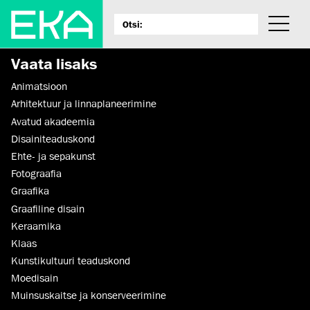
Vaata lisaks
Animatsioon
Arhitektuur ja linnaplaneerimine
Avatud akadeemia
Disaini­­teaduskond
Ehte- ja sepakunst
Fotograafia
Graafika
Graafiline disain
Keraamika
Klaas
Kunsti­kultuuri teaduskond
Moedisain
Muinsus­kaitse ja konserveerimine