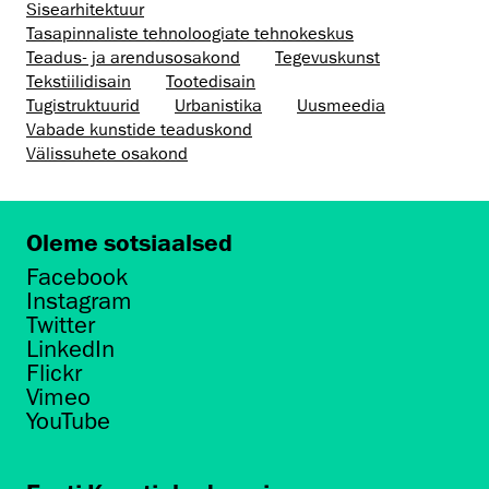
Sisearhitektuur
Tasapinnaliste tehnoloogiate tehnokeskus
Teadus- ja arendusosakond
Tegevuskunst
Tekstiilidisain
Tootedisain
Tugistruktuurid
Urbanistika
Uusmeedia
Vabade kunstide teaduskond
Välissuhete osakond
Oleme sotsiaalsed
Facebook
Instagram
Twitter
LinkedIn
Flickr
Vimeo
YouTube