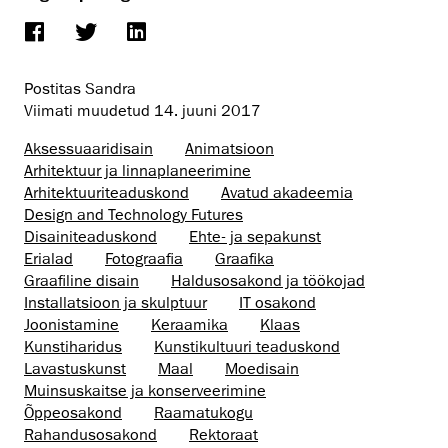
Postitas Sandra
Viimati muudetud
14. juuni 2017
Aksessuaaridisain
Animatsioon
Arhitektuur ja linnaplaneerimine
Arhitektuuri­teaduskond
Avatud akadeemia
Design and Technology Futures
Disaini­­teaduskond
Ehte- ja sepakunst
Erialad
Fotograafia
Graafika
Graafiline disain
Haldusosakond ja töökojad
Installatsioon ja skulptuur
IT osakond
Joonistamine
Keraamika
Klaas
Kunstiharidus
Kunsti­kultuuri teaduskond
Lavastuskunst
Maal
Moedisain
Muinsus­kaitse ja konserveerimine
Õppeosakond
Raamatukogu
Rahandusosakond
Rektoraat