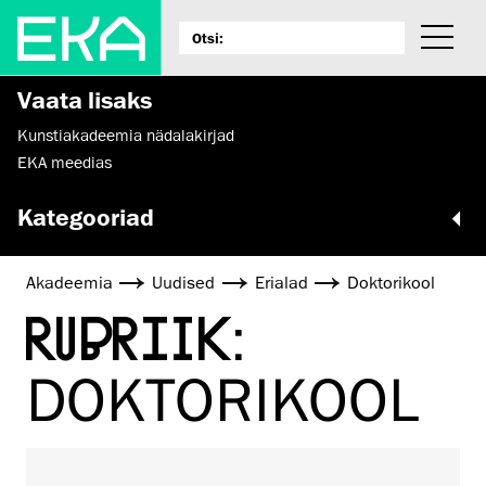
Vaata lisaks
Kunstiakadeemia nädalakirjad
EKA meedias
Kategooriad
Akadeemia
Uudised
Erialad
Doktorikool
RUBRIIK:
DOKTORIKOOL