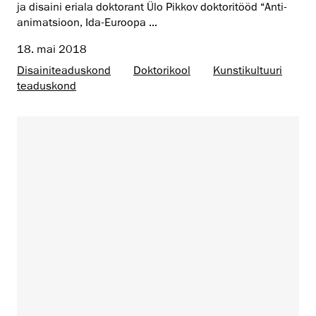
ja disaini eriala doktorant Ülo Pikkov doktoritööd “Anti-
animatsioon, Ida-Euroopa ...
18. mai 2018
Disaini­­teaduskond
Doktorikool
Kunsti­kultuuri
teaduskond