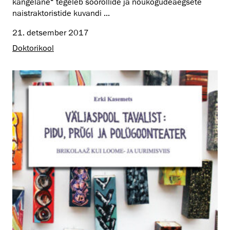
kangelane“ tegeleb soorollide ja nõukogudeaegsete
naistraktoristide kuvandi ...
21. detsember 2017
Doktorikool