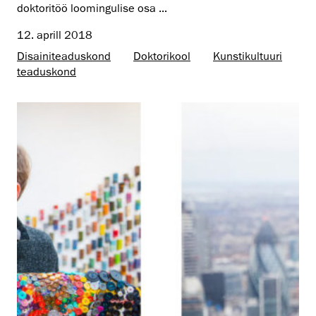
doktoritöö loomingulise osa ...
12. aprill 2018
Disaini­­teaduskond
Doktorikool
Kunsti­kultuuri
teaduskond