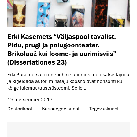
Erki Kasemets “Väljaspool tavalist.
Pidu, prügi ja polügoonteater.
Brikolaaž kui loome- ja uurimisviis”
(Dissertationes 23)
Erki Kasemetsa loomepõhine uurimus teeb katse tajuda
ja kirjeldada autori minataju kooshoidvat horisonti kui
kõige laiemat taustsüsteemi. Selle ...
19. detsember 2017
Doktorikool
Kaasaegne kunst
Tegevuskunst