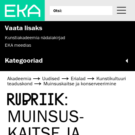
Vaata lisaks
Kunstiakadeemia nädalakirjad
EKA meedias
Kategooriad
Akadeemia
Uudised
Erialad
Kunsti­kultuuri
teaduskond
Muinsus­kaitse ja konserveerimine
RUBRIIK:
MUINSUS­
KAITSE JA