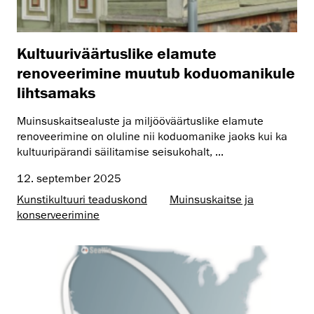
Kultuuriväärtuslike elamute
renoveerimine muutub koduomanikule
lihtsamaks
Muinsuskaitsealuste ja miljööväärtuslike elamute
renoveerimine on oluline nii koduomanike jaoks kui ka
kultuuripärandi säilitamise seisukohalt, ...
12. september 2025
Kunsti­kultuuri teaduskond
Muinsus­kaitse ja
konserveerimine