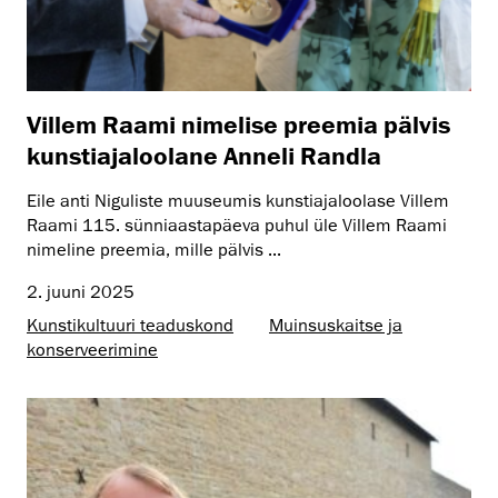
Villem Raami nimelise preemia pälvis
kunstiajaloolane Anneli Randla
Eile anti Niguliste muuseumis kunstiajaloolase Villem
Raami 115. sünniaastapäeva puhul üle Villem Raami
nimeline preemia, mille pälvis ...
2. juuni 2025
Kunsti­kultuuri teaduskond
Muinsus­kaitse ja
konserveerimine