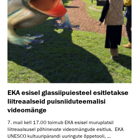
EKA esisel glassiipuiesteel esitletakse
liitreaalseid puisniiduteemalisi
videomänge
7. mail kell 17.00 toimub EKA esisel muruplatsil
liitreaalsusel põhinevate videomängude esitlus. EKA
UNESCO kultuuripärandi uuringute õppetooli, ...