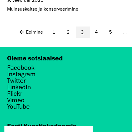
9. veebruar 2025
Muinsus­kaitse ja konserveerimine
Eelmine
1
2
3
4
5
...
Oleme sotsiaalsed
Facebook
Instagram
Twitter
LinkedIn
Flickr
Vimeo
YouTube
Eesti Kunstiakadeemia