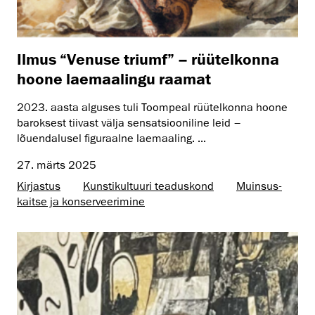
Ilmus “Venuse triumf” – rüütelkonna
hoone laemaalingu raamat
2023. aasta alguses tuli Toompeal rüütelkonna hoone
baroksest tiivast välja sensatsiooniline leid –
lõuendalusel figuraalne laemaaling. ...
27. märts 2025
Kirjastus
Kunsti­kultuuri teaduskond
Muinsus­
kaitse ja konserveerimine