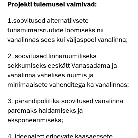
Projekti tulemusel valmivad:
1.soovitused alternatiivsete
turismimarsruutide loomiseks nii
vanalinnas sees kui väljaspool vanalinna;
2. soovitused linnaruumiliseks
sekkumiseks eeskätt Vanasadama ja
vanalinna vahelises ruumis ja
minimaalsete vahenditega ka vanalinnas;
3. pärandipoliitika soovitused vanalinna
paremaks haldamiseks ja
eksponeerimiseks;
4. ideepalett erinevate kaasaegsete