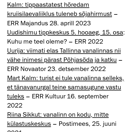
Kalm: tippaastatest hõredam
kruiisilaevaliiklus tuleneb sõjahirmust
–
ERR Majandus 28. aprill 2023
Uudishimu tippkeskus 5. hooaeg, 15. osa
:
Kuhu me teel oleme? – ERR 2022
Uurija: viimati elas Tallinna vanalinnas nii
vähe inimesi pärast Põhjasõda ja katku
–
ERR Novaator 23. detsember 2022
Mart Kalm: turist ei tule vanalinna selleks,
et tänavanurgal teine samasugune vastu
tuleks
– ERR Kultuur 16. september
2022
Riina Sikkut: vanalinn on kodu, mitte
külastuskeskus
– Postimees, 25. juuni