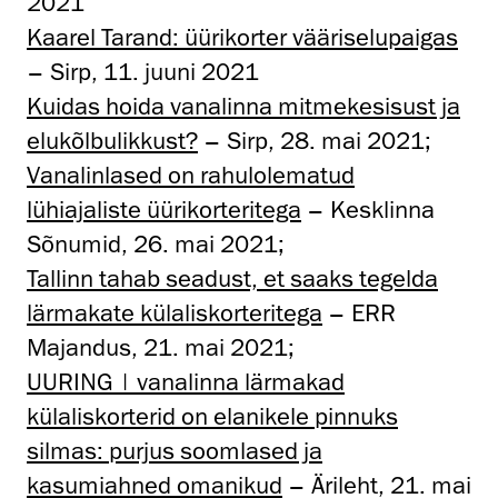
2021
Kaarel Tarand: üürikorter vääriselupaigas
– Sirp, 11. juuni 2021
Kuidas hoida vanalinna mitmekesisust ja
elukõlbulikkust?
– Sirp, 28. mai 2021;
Vanalinlased on rahulolematud
lühiajaliste üürikorteritega
– Kesklinna
Sõnumid, 26. mai 2021;
Tallinn tahab seadust, et saaks tegelda
lärmakate külaliskorteritega
– ERR
Majandus, 21. mai 2021;
UURING | vanalinna lärmakad
külaliskorterid on elanikele pinnuks
silmas: purjus soomlased ja
kasumiahned omanikud
– Ärileht, 21. mai