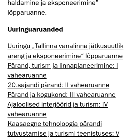
haldamine ja eksponeerimine”
lõpparuanne.
Uuringuaruanded
Uuringu „Tallinna vanalinna jätkusuutlik
areng ja eksponeerimine“ lõpparuanne
Pärand, turism ja linnaplaneerimine: I
vahearuanne
20.sajandi pärand: II vahearuanne
Pärand ja kogukond: III vahearuanne
Ajaloolised interjöörid ja turism: IV
vahearuanne
Kaasaegne tehnoloogia pärandi
tutvustamise ja turismi teenistuses: V