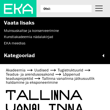
Vaata lisaks
Muinsus­kaitse ja konserveerimine
Kunstiakadeemia nädalakirjad
EKA meedias
Kategooriad
Akadeemia
Uudised
Tugistruktuurid
Teadus- ja arendusosakond
Lõppenud
teadusprojektid
Tallinna vanalinna jätkusuutlik
haldamine ja eksponeerimine
TALLINNA
VANALINNA