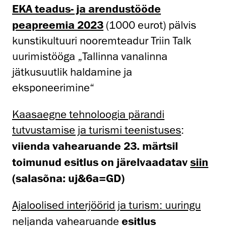
EKA teadus- ja arendustööde
peapreemia 2023
(1000 eurot) pälvis
kunstikultuuri nooremteadur Triin Talk
uurimistööga „Tallinna vanalinna
jätkusuutlik haldamine ja
eksponeerimine“
Kaasaegne tehnoloogia pärandi
tutvustamise ja turismi teenistuses
:
viienda vahearuande 23. märtsil
toimunud esitlus on järelvaadatav
siin
(salasõna: uj&6a=GD)
Ajaloolised interjöörid ja turism: uuringu
neljanda vahearuande
esitlus