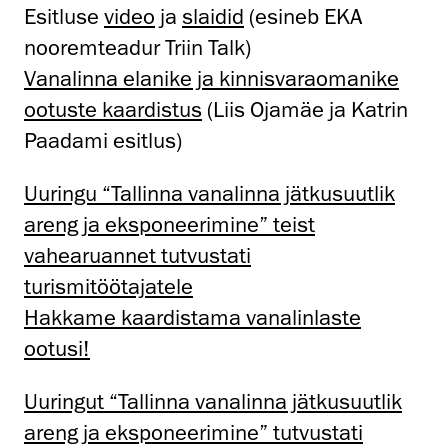
Esitluse
video
ja
slaidid
(esineb EKA
nooremteadur Triin Talk)
Vanalinna elanike ja kinnisvaraomanike
ootuste kaardistus
(Liis Ojamäe ja Katrin
Paadami esitlus)
Uuringu “Tallinna vanalinna jätkusuutlik
areng ja eksponeerimine” teist
vahearuannet tutvustati
turismitöötajatele
Hakkame kaardistama vanalinlaste
ootusi!
Uuringut “Tallinna vanalinna jätkusuutlik
areng ja eksponeerimine” tutvustati