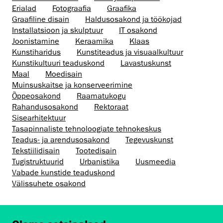
Erialad
Fotograafia
Graafika
Graafiline disain
Haldusosakond ja töökojad
Installatsioon ja skulptuur
IT osakond
Joonistamine
Keraamika
Klaas
Kunstiharidus
Kunstiteadus ja visuaalkultuur
Kunsti­kultuuri teaduskond
Lavastuskunst
Maal
Moedisain
Muinsus­kaitse ja konserveerimine
Õppeosakond
Raamatukogu
Rahandusosakond
Rektoraat
Sisearhitektuur
Tasapinnaliste tehnoloogiate tehnokeskus
Teadus- ja arendusosakond
Tegevuskunst
Tekstiilidisain
Tootedisain
Tugistruktuurid
Urbanistika
Uusmeedia
Vabade kunstide teaduskond
Välissuhete osakond