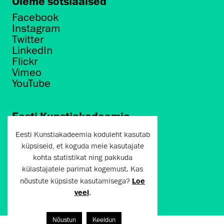
Oleme sotsiaalsed
Facebook
Instagram
Twitter
LinkedIn
Flickr
Vimeo
YouTube
Eesti Kunstiakadeemia
Põhja puiestee 7
Eesti Kunstiakadeemia koduleht kasutab
Tallinn 10412
küpsiseid, et koguda meie kasutajate
kohta statistikat ning pakkuda
artun@artun.ee
külastajatele parimat kogemust. Kas
+372 6267301
nõustute küpsiste kasutamisega?
Loe
veel
.
Liitu uudiskirjaga!
Nõustun
Keeldun