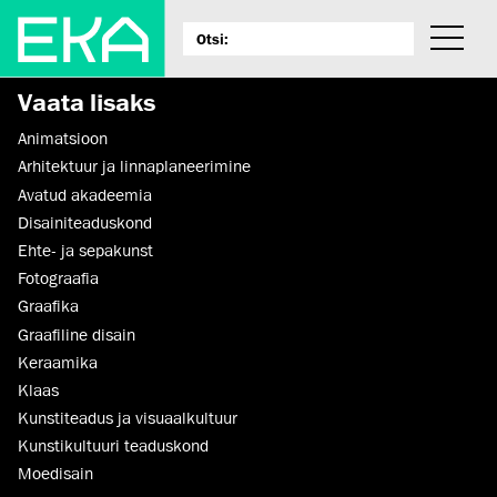
Vaata lisaks
Animatsioon
Arhitektuur ja linnaplaneerimine
Avatud akadeemia
Disaini­­teaduskond
Ehte- ja sepakunst
Fotograafia
Graafika
Graafiline disain
Keraamika
Klaas
Kunstiteadus ja visuaalkultuur
Kunsti­kultuuri teaduskond
Moedisain