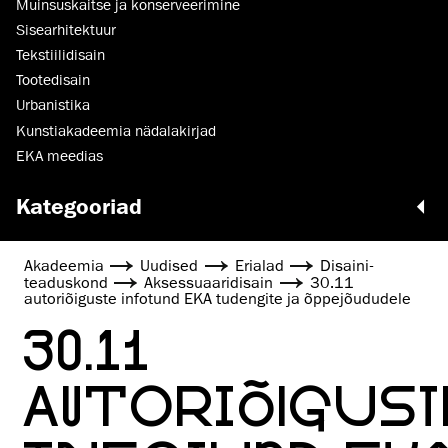
Muinsus­kaitse ja konserveerimine
Sisearhitektuur
Tekstiilidisain
Tootedisain
Urbanistika
Kunstiakadeemia nädalakirjad
EKA meedias
Kategooriad
Akadeemia
Uudised
Erialad
Disaini­­
teaduskond
Aksessuaaridisain
30.11
autoriõiguste infotund EKA tudengite ja õppejõududele
30.11
AUTORIÕIGUST