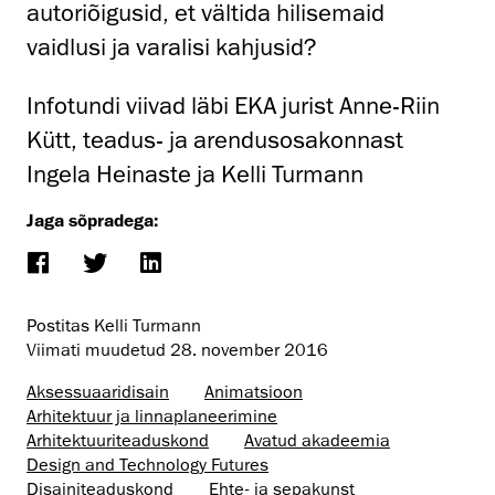
autoriõigusid, et vältida hilisemaid
vaidlusi ja varalisi kahjusid?
Infotundi viivad läbi EKA jurist Anne-Riin
Kütt, teadus- ja arendusosakonnast
Ingela Heinaste ja Kelli Turmann
Jaga sõpradega:
Postitas Kelli Turmann
Viimati muudetud
28. november 2016
Aksessuaaridisain
Animatsioon
Arhitektuur ja linnaplaneerimine
Arhitektuuri­teaduskond
Avatud akadeemia
Design and Technology Futures
Disaini­­teaduskond
Ehte- ja sepakunst