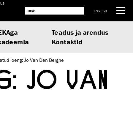
TUS
ENGLISH
EKAga
Teadus ja arendus
kadeemia
Kontaktid
atud loeng: Jo Van Den Berghe
: JO VAN