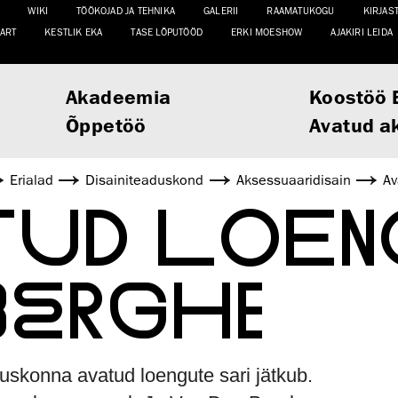
WIKI
TÖÖKOJAD JA TEHNIKA
GALERII
RAAMATUKOGU
KIRJAS
ART
KESTLIK EKA
TASE LÕPUTÖÖD
ERKI MOESHOW
AJAKIRI LEIDA
Akadeemia
Koostöö 
Õppetöö
Avatud a
Erialad
Disaini­­teaduskond
Aksessuaaridisain
Av
TUD LOENG
 BERGHE
uskonna avatud loengute sari jätkub.