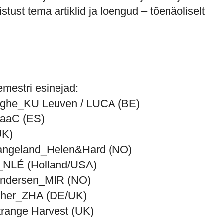
stust tema artiklid ja loengud – tõenäoliselt
mestri esinejad:
rghe_KU Leuven / LUCA (BE)
IaaC (ES)
UK)
tangeland_Helen&Hard (NO)
_NLÉ (Holland/USA)
Andersen_MIR (NO)
cher_ZHA (DE/UK)
range Harvest (UK)