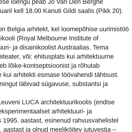
ese loengu peab Jo Van Den Berghe
aril kell 18.00 Kanuti Gildi saalis (Pikk 20).
 Belgia arhitekt, kel loomepõhise uurimistöö
ikooli (Royal Melbourne Institute of
uri- ja disainikoolist Austraalias. Tema
iteater, või: ehitusplats kui arhitektuurne
eb lõike-kontseptsioonist ja rõhutab
kui arhitekti esmase töövahendi tähtsust.
ingut läbivad sügavuse, substantsi ja
euveni LUCA architektuurikoolis (endise
ksperimentaalset arhitektuuri- ja
es 1995. aastast, esinenud rahvusvahelistel
. aastast ja olnud meeliköitev jutuvestja –