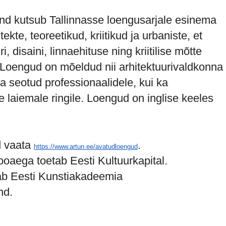
nd kutsub Tallinnasse loengusarjale esinema
ekte, teoreetikud, kriitikud ja urbaniste, et
i, disaini, linnaehituse ning kriitilise mõtte
 Loengud on mõeldud nii arhitektuurivaldkonna
ga seotud professionaalidele, kui ka
te laiemale ringile. Loengud on inglise keeles
d vaata
.
https://www.artun.ee/avatudloengud
oaega toetab Eesti Kultuurkapital.
ab Eesti Kunstiakadeemia
nd.