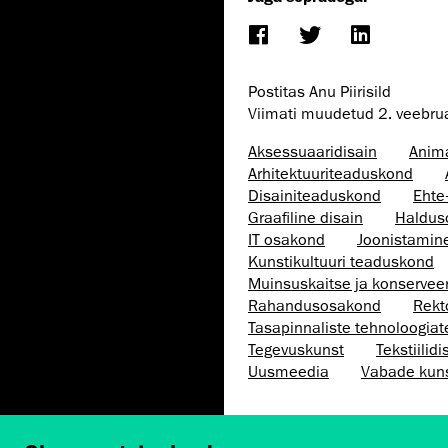
Postitas Anu Piirisild
Viimati muudetud
2. veebru
Aksessuaaridisain
Anim
Arhitektuuri­teaduskond
Disaini­­teaduskond
Ehte
Graafiline disain
Haldus
IT osakond
Joonistamin
Kunsti­kultuuri teaduskond
Muinsus­kaitse ja konservee
Rahandusosakond
Rekt
Tasapinnaliste tehnoloogia
Tegevuskunst
Tekstiilidi
Uusmeedia
Vabade kun