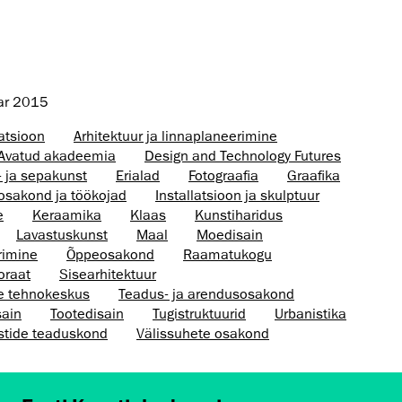
ar 2015
atsioon
Arhitektuur ja linnaplaneerimine
Avatud akadeemia
Design and Technology Futures
- ja sepakunst
Erialad
Fotograafia
Graafika
osakond ja töökojad
Installatsioon ja skulptuur
e
Keraamika
Klaas
Kunstiharidus
Lavastuskunst
Maal
Moedisain
rimine
Õppeosakond
Raamatukogu
oraat
Sisearhitektuur
te tehnokeskus
Teadus- ja arendusosakond
sain
Tootedisain
Tugistruktuurid
Urbanistika
stide teaduskond
Välissuhete osakond