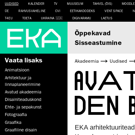
UUDISED
KALENDER
TV
MUUSEUM
TAHVEL (ÕIS)
MOODLE
ÜE
RAHVUSVAHELINE
CVI
EETIKAKOODEKS
VENT SPACE
N
T4EU
TOETA
UKRAINA
DIGIVARAMU
LAETUS
Õppekavad
Sisseastumine
Vaata lisaks
Akadeemia
Uudised
AVA
Animatsioon
Arhitektuur ja
linnaplaneerimine
DEN
Avatud akadeemia
Disaini­­teaduskond
Ehte- ja sepakunst
Fotograafia
Graafika
EKA arhitektuuritead
Graafiline disain