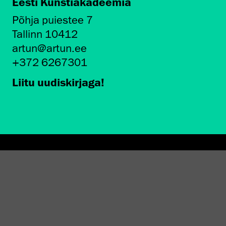
Eesti Kunstiakadeemia
Põhja puiestee 7
Tallinn 10412
artun@artun.ee
+372 6267301
Liitu uudiskirjaga!
AMINE EKA GALERIIS
STATEST 1994–2024"