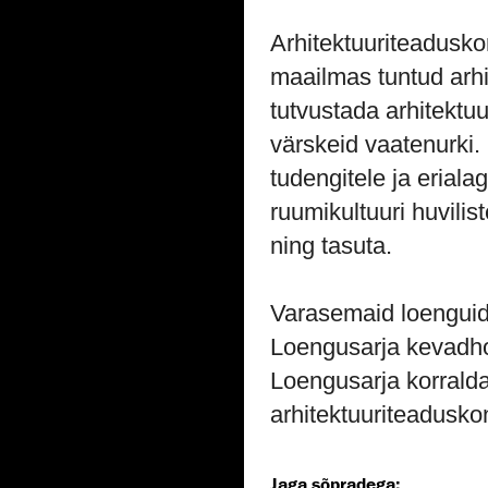
Arhitektuuriteadusko
maailmas tuntud arhit
tutvustada arhitektuur
värskeid vaatenurki.
tudengitele ja eriala
ruumikultuuri huvilis
ning tasuta.
Varasemaid loengui
Loengusarja kevadho
Loengusarja korrald
arhitektuuriteadusko
Jaga sõpradega: