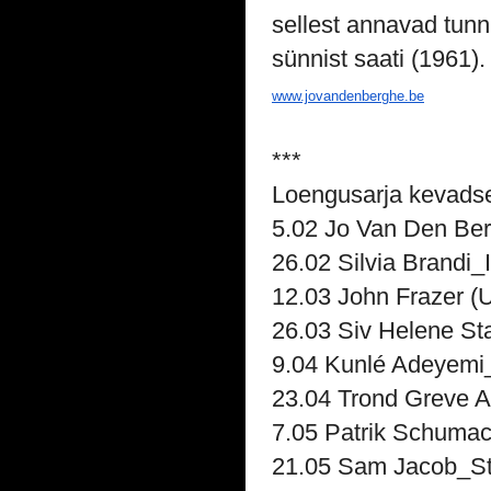
sellest annavad tunni
sünnist saati (1961).
www.jovandenberghe.be
***
Loengusarja kevadse
5.02 Jo Van Den Be
26.02 Silvia Brandi_
12.03 John Frazer (
26.03 Siv Helene S
9.04 Kunlé Adeyemi
23.04 Trond Greve 
7.05 Patrik Schuma
21.05 Sam Jacob_St