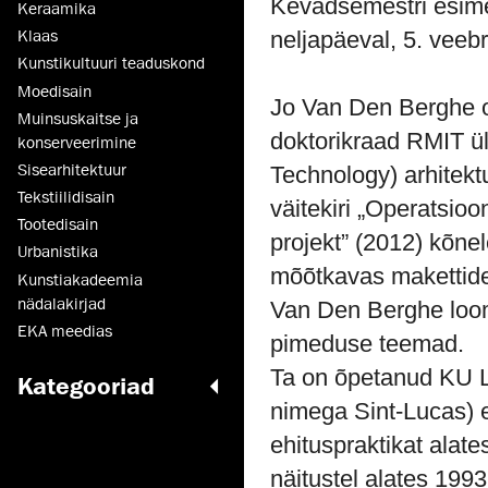
Kevadsemestri esim
Keraamika
neljapäeval, 5. veebru
Klaas
Kunsti­kultuuri teaduskond
Moedisain
Jo Van Den Berghe on
Muinsus­kaitse ja
doktorikraad RMIT ül
konserveerimine
Sisearhitektuur
Technology) arhitektu
Tekstiilidisain
väitekiri „Operatsioon
Tootedisain
projekt” (2012) kõnel
Urbanistika
mõõtkavas makettide 
Kunstiakadeemia
nädalakirjad
Van Den Berghe loom
EKA meedias
pimeduse teemad.
Ta on õpetanud KU L
Kategooriad
nimega Sint-Lucas) e
ehituspraktikat alat
näitustel alates 1993