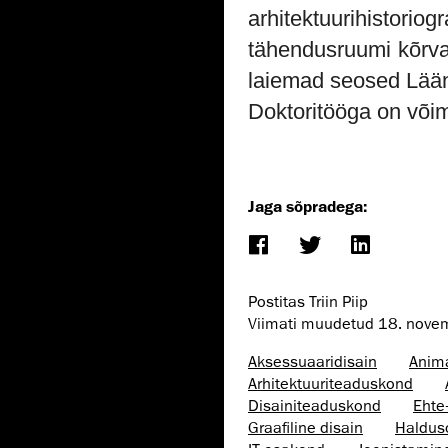
arhitektuurihistor
tähendusruumi kõrva
laiemad seosed Lään
Doktoritööga on või
Jaga sõpradega:
Postitas Triin Piip
Viimati muudetud
18. nove
Aksessuaaridisain
Anim
Arhitektuuri­teaduskond
Disaini­­teaduskond
Ehte
Graafiline disain
Haldus