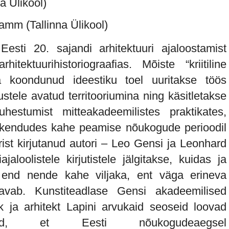
a Ülikool)
amm (Tallinna Ülikool)
 Eesti 20. sajandi arhitektuuri ajaloostamist
itektuurihistoriograafias. Mõiste “kriitiline
aha koondunud ideestiku toel uuritakse töös
ustele avatud territooriumina ning käsitletakse
 suhestumist mitteakadeemilistes praktikates,
eskendudes kahe peamise nõukogude perioodil
ist kirjutanud autori – Leo Gensi ja Leonhard
ajaloolistele kirjutistele jälgitakse, kuidas ja
end nende kahe viljaka, ent väga erineva
s avab. Kunstiteadlase Gensi akadeemilised
ik ja arhitekt Lapini arvukaid seoseid loovad
vad, et Eesti nõukogudeaegsel