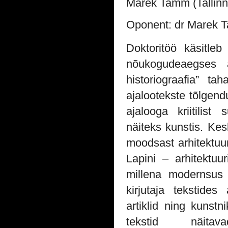
Marek Tamm (Tallinn
Oponent: dr Marek T
Doktoritöö käsitleb
nõukogudeaegses arh
historiograafia” t
ajalootekste tõlgend
ajalooga kriitilist
näiteks kunstis. K
moodsast arhitektuur
Lapini – arhitektuuri
millena modernsus 
kirjutaja tekstide
artiklid ning kunstn
tekstid näita