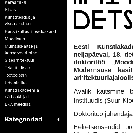
Keraamika
DET
Klaas
Kunstiteadus ja
visuaalkultuur
Kunsti­kultuuri teaduskond
Moedisain
Eesti Kunstiakad
Muinsus­kaitse ja
konserveerimine
neljapäeval, 18. d
Sisearhitektuur
doktoritöö „Moodsa
Tekstiilidisain
Modernsuse käsi
Tootedisain
arhitektuuriajalooli
Urbanistika
Kunstiakadeemia
Avalik kaitsmine 
nädalakirjad
Instituudis (Suur-Klo
EKA meedias
Doktoritöö juhendaja
Kategooriad
Eelretsensendid: p