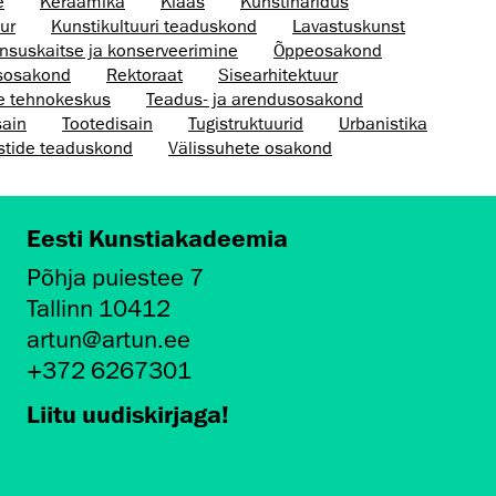
e
Keraamika
Klaas
Kunstiharidus
ur
Kunsti­kultuuri teaduskond
Lavastuskunst
nsus­kaitse ja konserveerimine
Õppeosakond
sosakond
Rektoraat
Sisearhitektuur
te tehnokeskus
Teadus- ja arendusosakond
sain
Tootedisain
Tugistruktuurid
Urbanistika
stide teaduskond
Välissuhete osakond
Eesti Kunstiakadeemia
Põhja puiestee 7
Tallinn 10412
artun@artun.ee
+372 6267301
Liitu uudiskirjaga!