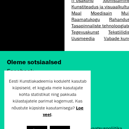
IT osakond
Joonistamin
Kunstiteadus ja visuaalkultu
Maal
Moedisain
Mui
Raamatukogu
Rahandu
Tasapinnaliste tehnoloogia
Tegevuskunst
Tekstiilidi
Uusmeedia
Vabade kun
Oleme sotsiaalsed
Facebook
Instagram
Eesti Kunstiakadeemia koduleht kasutab
Twitter
küpsiseid, et koguda meie kasutajate
LinkedIn
kohta statistikat ning pakkuda
Flickr
külastajatele parimat kogemust. Kas
Vimeo
nõustute küpsiste kasutamisega?
Loe
YouTube
veel
.
Artun.ee 2024
Kasutustingimused ja privaatsuspoliitika