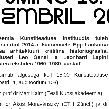
SEMBRIL 2
eemia Kunstiteaduse Instituudis tuleb
etsembril 2014.a. kaitsmisele Epp Lankotsa
 arhitektuuri kriitiline historiograafia.
tlused Leo Gensi ja Leonhard Lapini
stes tekstides 1960.-1980. aastail”.
toimub algusega kell 15.00 Kunstiteaduse
ostri 11, auditoorium 103).
: prof dr Mart Kalm (Eesti Kunstiakadeemia)
rof dr Ákos Moravánszky (ETH Zürich) ja dr