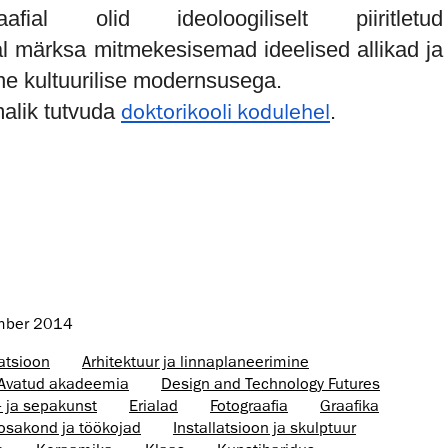
iograafial olid ideoloogiliselt piiritletud
l märksa mitmekesisemad ideelised allikad ja
e kultuurilise modernsusega.
doktorikooli kodulehel
malik tutvuda
.
mber 2014
atsioon
Arhitektuur ja linnaplaneerimine
Avatud akadeemia
Design and Technology Futures
- ja sepakunst
Erialad
Fotograafia
Graafika
osakond ja töökojad
Installatsioon ja skulptuur