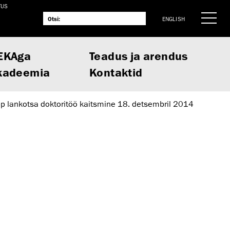
TUS
ENGLISH
EKAga
Teadus ja arendus
kadeemia
Kontaktid
p lankotsa doktoritöö kaitsmine 18. detsembril 2014