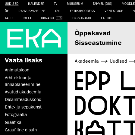
UUDISED
KALENDER
TV
MUUSEUM
TAHVEL (ÕIS)
MOODLE
ÜE
RAHVUSVAHELINE
CVI
EETIKAKOODEKS
VENT SPACE
N
T4EU
TOETA
UKRAINA
DIGIVARAMU
LAETUS
Õppekavad
Sisseastumine
Vaata lisaks
Akadeemia
Uudised
EPP
Animatsioon
Arhitektuur ja
linnaplaneerimine
DOK
Avatud akadeemia
Disaini­­teaduskond
Ehte- ja sepakunst
Fotograafia
KAIT
Graafika
Graafiline disain