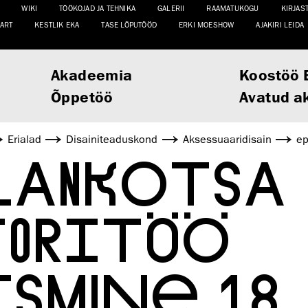
WIKI
TÖÖKOJAD JA TEHNIKA
GALERII
RAAMATUKOGU
KIRJAS
ART
KESTLIK EKA
TASE LÕPUTÖÖD
ERKI MOESHOW
AJAKIRI LEIDA
Akadeemia
Koostöö 
Õppetöö
Avatud a
Erialad
Disaini­­teaduskond
Aksessuaaridisain
ep
 LANKOTSA
TORITÖÖ
SMINE 18.