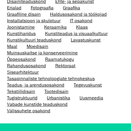
Disaini­­teaduskond
Ehte- ja sepakunst
Erialad
Fotograafia
Graafika
Graafiline disain
Haldusosakond ja töökojad
Installatsioon ja skulptuur
IT osakond
Joonistamine
Keraamika
Klaas
Kunstiharidus
Kunstiteadus ja visuaalkultuur
Kunsti­kultuuri teaduskond
Lavastuskunst
Maal
Moedisain
Muinsus­kaitse ja konserveerimine
Õppeosakond
Raamatukogu
Rahandusosakond
Rektoraat
Sisearhitektuur
Tasapinnaliste tehnoloogiate tehnokeskus
Teadus- ja arendusosakond
Tegevuskunst
Tekstiilidisain
Tootedisain
Tugistruktuurid
Urbanistika
Uusmeedia
Vabade kunstide teaduskond
Välissuhete osakond