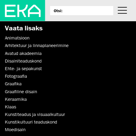
Vaata lisaks
Animatsioon
Arhitektuur ja linnaplaneerimine
Avatud akadeemia
Disaini­­teaduskond
Ehte- ja sepakunst
Fotograafia
Graafika
Graafiline disain
Keraamika
Klaas
Kunstiteadus ja visuaalkultuur
Kunsti­kultuuri teaduskond
Moedisain