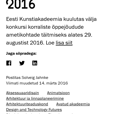
2016
Eesti Kunstiakadeemia kuulutas välja
konkursi korraliste õppejõudude
ametikohtade täitmiseks alates 29.
augustist 2016. Loe
lisa siit
Jaga sõpradega:
Postitas Solveig Jahnke
Viimati muudetud
14. märts 2016
Aksessuaaridisain
Animatsioon
Arhitektuur ja linnaplaneerimine
Arhitektuuri­teaduskond
Avatud akadeemia
Design and Technology Futures