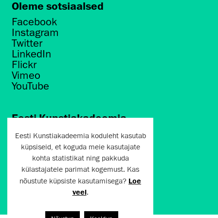
Oleme sotsiaalsed
Facebook
Instagram
Twitter
LinkedIn
Flickr
Vimeo
YouTube
Eesti Kunstiakadeemia
Põhja puiestee 7
Eesti Kunstiakadeemia koduleht kasutab
Tallinn 10412
küpsiseid, et koguda meie kasutajate
kohta statistikat ning pakkuda
artun@artun.ee
külastajatele parimat kogemust. Kas
+372 6267301
nõustute küpsiste kasutamisega?
Loe
veel
.
Liitu uudiskirjaga!