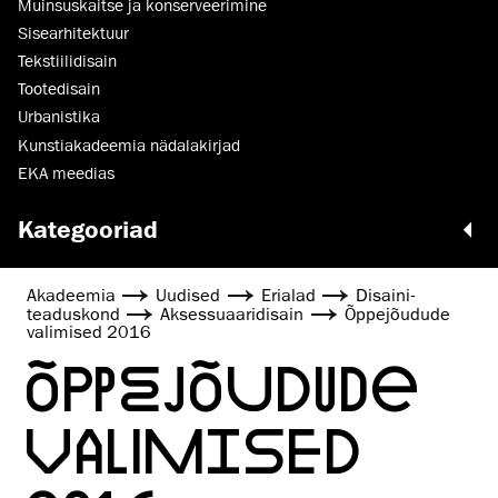
Muinsus­kaitse ja konserveerimine
Sisearhitektuur
Tekstiilidisain
Tootedisain
Urbanistika
Kunstiakadeemia nädalakirjad
EKA meedias
Kategooriad
Akadeemia
Uudised
Erialad
Disaini­­
teaduskond
Aksessuaaridisain
Õppejõudude
valimised 2016
ÕPPEJÕUDUDE
VALIMISED