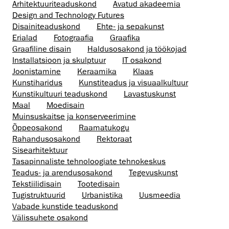
Arhitektuuri­teaduskond
Avatud akadeemia
Design and Technology Futures
Disaini­­teaduskond
Ehte- ja sepakunst
Erialad
Fotograafia
Graafika
Graafiline disain
Haldusosakond ja töökojad
Installatsioon ja skulptuur
IT osakond
Joonistamine
Keraamika
Klaas
Kunstiharidus
Kunstiteadus ja visuaalkultuur
Kunsti­kultuuri teaduskond
Lavastuskunst
Maal
Moedisain
Muinsus­kaitse ja konserveerimine
Õppeosakond
Raamatukogu
Rahandusosakond
Rektoraat
Sisearhitektuur
Tasapinnaliste tehnoloogiate tehnokeskus
Teadus- ja arendusosakond
Tegevuskunst
Tekstiilidisain
Tootedisain
Tugistruktuurid
Urbanistika
Uusmeedia
Vabade kunstide teaduskond
Välissuhete osakond