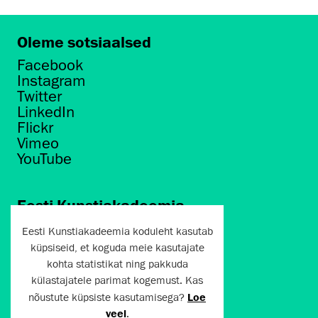
Oleme sotsiaalsed
Facebook
Instagram
Twitter
LinkedIn
Flickr
Vimeo
YouTube
Eesti Kunstiakadeemia
Põhja puiestee 7
Eesti Kunstiakadeemia koduleht kasutab
Tallinn 10412
küpsiseid, et koguda meie kasutajate
kohta statistikat ning pakkuda
artun@artun.ee
külastajatele parimat kogemust. Kas
+372 6267301
nõustute küpsiste kasutamisega?
Loe
veel
.
Liitu uudiskirjaga!