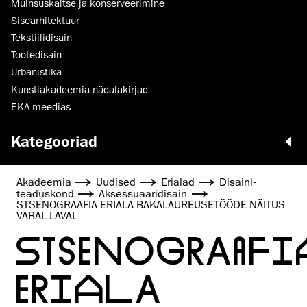
Muinsus­kaitse ja konserveerimine
Sisearhitektuur
Tekstiilidisain
Tootedisain
Urbanistika
Kunstiakadeemia nädalakirjad
EKA meedias
Kategooriad
Akadeemia
Uudised
Erialad
Disaini­­
teaduskond
Aksessuaaridisain
STSENOGRAAFIA ERIALA BAKALAUREUSETÖÖDE NÄITUS
VABAL LAVAL
STSENOGRAAFI
ERIALA