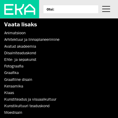
Vaata lisaks
Animatsioon
Arhitektuur ja linnaplaneerimine
Avatud akadeemia
Disaini­­teaduskond
Ehte- ja sepakunst
Fotograafia
Graafika
Graafiline disain
Keraamika
Klaas
Kunstiteadus ja visuaalkultuur
Kunsti­kultuuri teaduskond
Moedisain