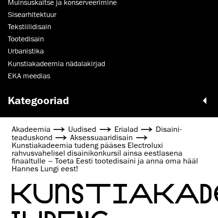
Muinsus­kaitse ja konserveerimine
Sisearhitektuur
Tekstiilidisain
Tootedisain
Urbanistika
Kunstiakadeemia nädalakirjad
EKA meedias
Kategooriad
Akadeemia
Uudised
Erialad
Disaini­­
teaduskond
Aksessuaaridisain
Kunstiakadeemia tudeng pääses Electroluxi
rahvusvahelisel disainikonkursil ainsa eestlasena
finaaltulle – Toeta Eesti tootedisaini ja anna oma hääl
Hannes Lungi eest!
KUNSTIAKA