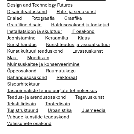
Design and Technology Futures
Disaini­­teaduskond
Ehte- ja sepakunst
Erialad
Fotograafia
Graafika
Graafiline disain
Haldusosakond ja töökojad
Installatsioon ja skulptuur
IT osakond
Joonistamine
Keraamika
Klaas
Kunstiharidus
Kunstiteadus ja visuaalkultuur
Kunsti­kultuuri teaduskond
Lavastuskunst
Maal
Moedisain
Muinsus­kaitse ja konserveerimine
Õppeosakond
Raamatukogu
Rahandusosakond
Rektoraat
Sisearhitektuur
Tasapinnaliste tehnoloogiate tehnokeskus
Teadus- ja arendusosakond
Tegevuskunst
Tekstiilidisain
Tootedisain
Tugistruktuurid
Urbanistika
Uusmeedia
Vabade kunstide teaduskond
Välissuhete osakond