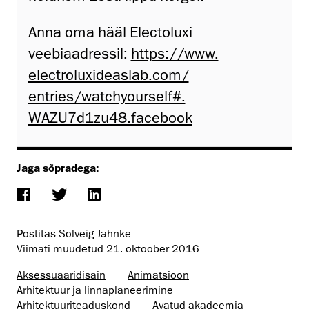
Anna oma hääl Electoluxi
veebiaadressil:
https://www.
electroluxideaslab.com/
entries/watchyourself#.
WAZU7d1zu48.facebook
Jaga sõpradega:
Postitas Solveig Jahnke
Viimati muudetud
21. oktoober 2016
Aksessuaaridisain
Animatsioon
Arhitektuur ja linnaplaneerimine
Arhitektuuri­teaduskond
Avatud akadeemia