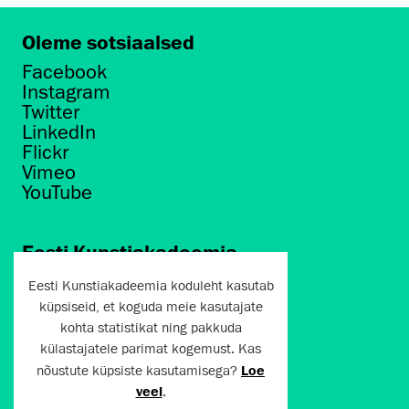
Oleme sotsiaalsed
Facebook
Instagram
Twitter
LinkedIn
Flickr
Vimeo
YouTube
Eesti Kunstiakadeemia
Põhja puiestee 7
Eesti Kunstiakadeemia koduleht kasutab
Tallinn 10412
küpsiseid, et koguda meie kasutajate
kohta statistikat ning pakkuda
artun@artun.ee
külastajatele parimat kogemust. Kas
+372 6267301
nõustute küpsiste kasutamisega?
Loe
veel
.
Liitu uudiskirjaga!