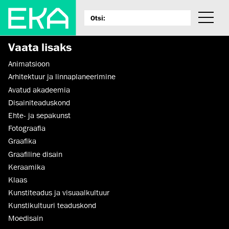
Vaata lisaks
Animatsioon
Arhitektuur ja linnaplaneerimine
Avatud akadeemia
Disaini­­teaduskond
Ehte- ja sepakunst
Fotograafia
Graafika
Graafiline disain
Keraamika
Klaas
Kunstiteadus ja visuaalkultuur
Kunsti­kultuuri teaduskond
Moedisain