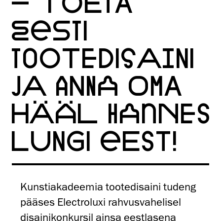
– TOETA
EESTI
TOOTEDISAINI
JA ANNA OMA
HÄÄL HANNES
LUNGI EEST!
Kunstiakadeemia tootedisaini tudeng
pääses Electroluxi rahvusvahelisel
disainikonkursil ainsa eestlasena