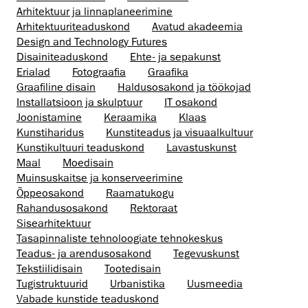
Arhitektuur ja linnaplaneerimine
Arhitektuuri­teaduskond
Avatud akadeemia
Design and Technology Futures
Disaini­­teaduskond
Ehte- ja sepakunst
Erialad
Fotograafia
Graafika
Graafiline disain
Haldusosakond ja töökojad
Installatsioon ja skulptuur
IT osakond
Joonistamine
Keraamika
Klaas
Kunstiharidus
Kunstiteadus ja visuaalkultuur
Kunsti­kultuuri teaduskond
Lavastuskunst
Maal
Moedisain
Muinsus­kaitse ja konserveerimine
Õppeosakond
Raamatukogu
Rahandusosakond
Rektoraat
Sisearhitektuur
Tasapinnaliste tehnoloogiate tehnokeskus
Teadus- ja arendusosakond
Tegevuskunst
Tekstiilidisain
Tootedisain
Tugistruktuurid
Urbanistika
Uusmeedia
Vabade kunstide teaduskond