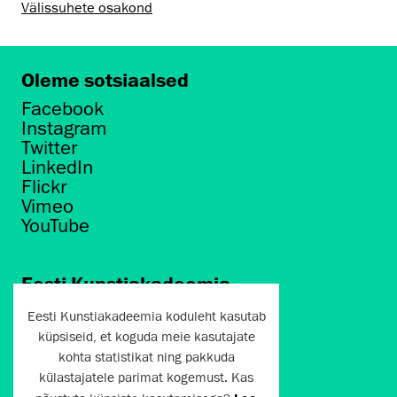
Välissuhete osakond
Oleme sotsiaalsed
Facebook
Instagram
Twitter
LinkedIn
Flickr
Vimeo
YouTube
Eesti Kunstiakadeemia
Põhja puiestee 7
Eesti Kunstiakadeemia koduleht kasutab
Tallinn 10412
küpsiseid, et koguda meie kasutajate
kohta statistikat ning pakkuda
artun@artun.ee
külastajatele parimat kogemust. Kas
+372 6267301