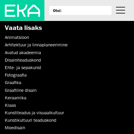
Vaata lisaks
Animatsioon
Arhitektuur ja linnaplaneerimine
Avatud akadeemia
Disaini­­teaduskond
Ehte- ja sepakunst
Fotograafia
Graafika
Graafiline disain
Keraamika
Klaas
Kunstiteadus ja visuaalkultuur
Kunsti­kultuuri teaduskond
Moedisain