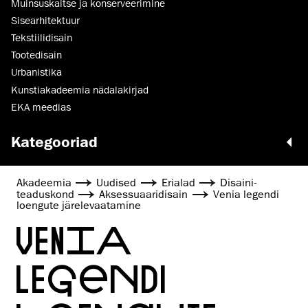
Muinsus­kaitse ja konserveerimine
Sisearhitektuur
Tekstiilidisain
Tootedisain
Urbanistika
Kunstiakadeemia nädalakirjad
EKA meedias
Kategooriad
Akadeemia
Uudised
Erialad
Disaini­­
teaduskond
Aksessuaaridisain
Venia legendi
loengute järelevaatamine
VENIA
LEGENDI