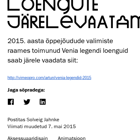
LOENGUTE
JÄRELEVAATAM
2015. aasta õppejõudude valimiste
raames toimunud Venia legendi loenguid
saab järele vaadata siit:
http://vimeopro.com/
artun/venia-legendid-2015
Jaga sõpradega:
Postitas Solveig Jahnke
Viimati muudetud
7. mai 2015
Aksessuaaridisain
Animatsioon