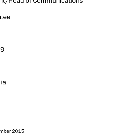
ht/Head of Communications
n.ee
49
ia
ember 2015