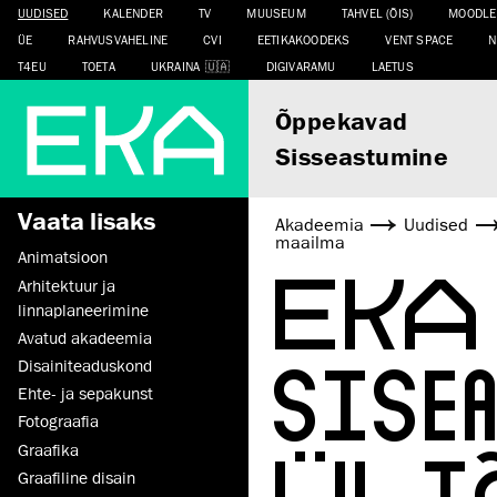
UUDISED
KALENDER
TV
MUUSEUM
TAHVEL (ÕIS)
MOODLE
ÜE
RAHVUSVAHELINE
CVI
EETIKAKOODEKS
VENT SPACE
N
T4EU
TOETA
UKRAINA
DIGIVARAMU
LAETUS
Õppekavad
Sisseastumine
Vaata lisaks
Akadeemia
Uudised
maailma
Animatsioon
EKA
Arhitektuur ja
linnaplaneerimine
Avatud akadeemia
SISE
Disaini­­teaduskond
Ehte- ja sepakunst
Fotograafia
ÜLI
Graafika
Graafiline disain