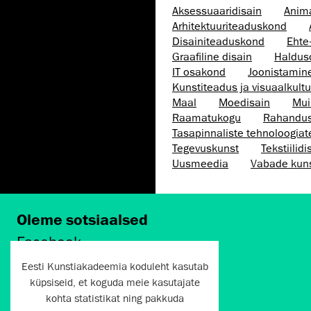
Aksessuaaridisain
Anim
Arhitektuuri­teaduskond
Disaini­­teaduskond
Ehte
Graafiline disain
Haldus
IT osakond
Joonistamin
Kunstiteadus ja visuaalkultu
Maal
Moedisain
Mui
Raamatukogu
Rahandu
Tasapinnaliste tehnoloogia
Tegevuskunst
Tekstiilidi
Uusmeedia
Vabade kun
Oleme sotsiaalsed
Facebook
Instagram
Eesti Kunstiakadeemia koduleht kasutab
Twitter
küpsiseid, et koguda meie kasutajate
LinkedIn
kohta statistikat ning pakkuda
Flickr