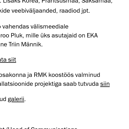
t. Lisaks Korea, Prantsusmaa, Saksamaa,
iikide veebiväljaanded, raadiod jpt.
o vahendas välismeediale
o Pluk, mille üks asutajaid on EKA
ane Triin Männik.
ta siit
i osakonna ja RMK koostöös valminud
llatsioonide projektiga saab tutvuda
siin
tud
galerii
.