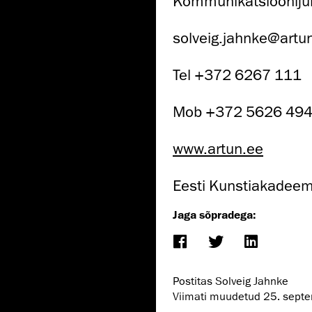
Kommunikatsiooniju
solveig.jahnke@artu
Tel +372 6267 111
Mob +372 5626 49
www.artun.ee
Eesti Kunstiakadeem
Jaga sõpradega:
Postitas Solveig Jahnke
Viimati muudetud
25. sept