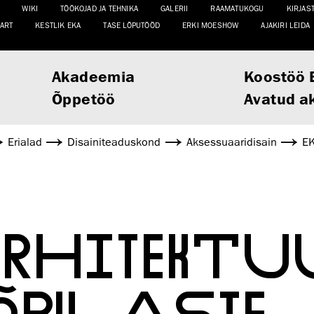
WIKI
TÖÖKOJAD JA TEHNIKA
GALERII
RAAMATUKOGU
KIRJAS
ART
KESTLIK EKA
TASE LÕPUTÖÖD
ERKI MOESHOW
AJAKIRI LEIDA
Akadeemia
Koostöö 
Õppetöö
Avatud a
Erialad
Disaini­­teaduskond
Aksessuaaridisain
EK
ARHITEKTU
ÕPILASTE