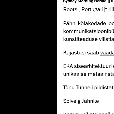
jp
Sydney Morning Herald
Rootsi, Portugali jt r
Pähni kõlakodade lo
kommunikatsioonibüro
kunstiteaduse vilistl
Kajastusi saab
vaada
EKA sisearhitektuur
unikaalse metsainsta
Tõnu Tunneli pildista
Solveig Jahnke