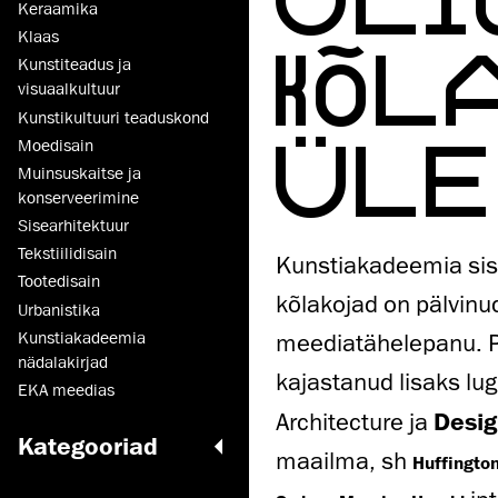
Keraamika
Klaas
KÕL
Kunstiteadus ja
visuaalkultuur
Kunsti­kultuuri teaduskond
ÜLE
Moedisain
Muinsus­kaitse ja
konserveerimine
Sisearhitektuur
Tekstiilidisain
Kunstiakadeemia sise
Tootedisain
kõlakojad on pälvin
Urbanistika
meediatähelepanu. 
Kunstiakadeemia
nädalakirjad
kajastanud lisaks lu
EKA meedias
Architecture
ja
Desi
Kategooriad
maailma, sh
Huffingto