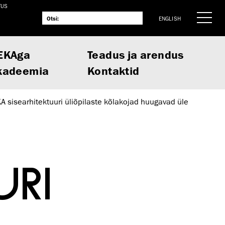
TUS
ENGLISH
EKAga
Teadus ja arendus
kadeemia
Kontaktid
A sisearhitektuuri üliõpilaste kõlakojad huugavad üle
URI