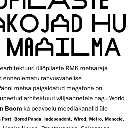
AKOJAD H
 MAAILMA
arhitektuuri üliõpilaste RMK metsaraja
ud enneolematu rahvusvahelise
Pähni metsa paigaldatud megafone on
gupeetud arhitektuuri väljaannetele nagu
World
gn Boom
ka peavoolu meediakanalid üle
,
,
,
,
,
,
n Post
Bored Panda
Independent
Wired
Metro
Monocle