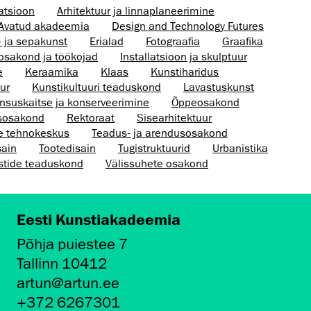
atsioon
Arhitektuur ja linnaplaneerimine
Avatud akadeemia
Design and Technology Futures
- ja sepakunst
Erialad
Fotograafia
Graafika
osakond ja töökojad
Installatsioon ja skulptuur
e
Keraamika
Klaas
Kunstiharidus
ur
Kunsti­kultuuri teaduskond
Lavastuskunst
nsus­kaitse ja konserveerimine
Õppeosakond
sosakond
Rektoraat
Sisearhitektuur
te tehnokeskus
Teadus- ja arendusosakond
sain
Tootedisain
Tugistruktuurid
Urbanistika
stide teaduskond
Välissuhete osakond
Eesti Kunstiakadeemia
Põhja puiestee 7
Tallinn 10412
artun@artun.ee
+372 6267301