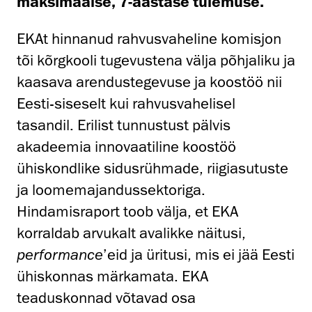
maksimaalse, 7-aastase tulemuse.
EKAt hinnanud rahvusvaheline komisjon
tõi kõrgkooli tugevustena välja põhjaliku ja
kaasava arendustegevuse ja koostöö nii
Eesti-siseselt kui rahvusvahelisel
tasandil. Erilist tunnustust pälvis
akadeemia innovaatiline koostöö
ühiskondlike sidusrühmade, riigiasutuste
ja loomemajandussektoriga.
Hindamisraport toob välja, et EKA
korraldab arvukalt avalikke näitusi,
performance
’eid ja üritusi, mis ei jää Eesti
ühiskonnas märkamata. EKA
teaduskonnad võtavad osa