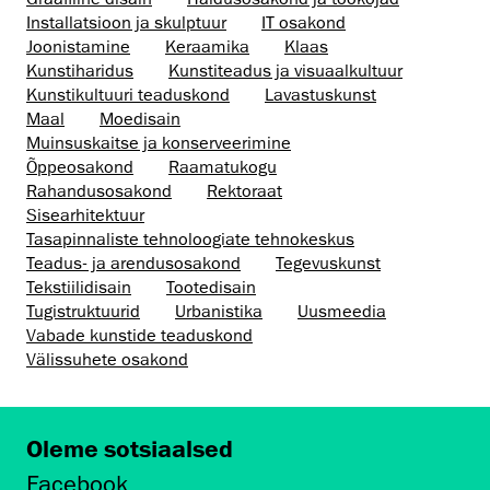
Installatsioon ja skulptuur
IT osakond
Joonistamine
Keraamika
Klaas
Kunstiharidus
Kunstiteadus ja visuaalkultuur
Kunsti­kultuuri teaduskond
Lavastuskunst
Maal
Moedisain
Muinsus­kaitse ja konserveerimine
Õppeosakond
Raamatukogu
Rahandusosakond
Rektoraat
Sisearhitektuur
Tasapinnaliste tehnoloogiate tehnokeskus
Teadus- ja arendusosakond
Tegevuskunst
Tekstiilidisain
Tootedisain
Tugistruktuurid
Urbanistika
Uusmeedia
Vabade kunstide teaduskond
Välissuhete osakond
Oleme sotsiaalsed
Facebook