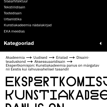
Sisearhitektuur
Tekstiilidisain
Tootedisain
Urbanistika
Kunstiakadeemia nädalakirjad
EKA meedias
Kategooriad
Akadeemia
Uudised
Erialad
Disaini­­
teaduskond
Aksessuaaridisain
Ekspertkomisjon: Kunstiakadeemia panus on märgatav
nii Eestis kui rahvusvahelisel tasandil
EKSPERTKOMIS
KUNSTIAKADE