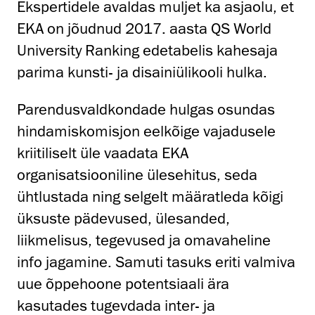
Ekspertidele avaldas muljet ka asjaolu, et
EKA on jõudnud 2017. aasta QS World
University Ranking edetabelis kahesaja
parima kunsti- ja disainiülikooli hulka.
Parendusvaldkondade hulgas osundas
hindamiskomisjon eelkõige vajadusele
kriitiliselt üle vaadata EKA
organisatsiooniline ülesehitus, seda
ühtlustada ning selgelt määratleda kõigi
üksuste pädevused, ülesanded,
liikmelisus, tegevused ja omavaheline
info jagamine. Samuti tasuks eriti valmiva
uue õppehoone potentsiaali ära
kasutades tugevdada inter- ja