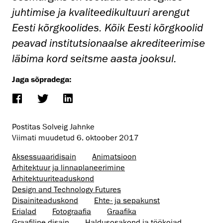
juhtimise ja kvaliteedikultuuri arengut
Eesti kõrgkoolides. Kõik Eesti kõrgkoolid
peavad institutsionaalse akrediteerimise
läbima kord seitsme aasta jooksul.
Jaga sõpradega:
Postitas Solveig Jahnke
Viimati muudetud
6. oktoober 2017
Aksessuaaridisain
Animatsioon
Arhitektuur ja linnaplaneerimine
Arhitektuuri­teaduskond
Design and Technology Futures
Disaini­­teaduskond
Ehte- ja sepakunst
Erialad
Fotograafia
Graafika
Graafiline disain
Haldusosakond ja töökojad