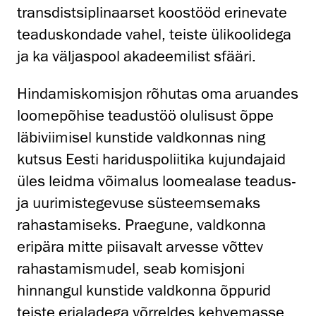
transdistsiplinaarset koostööd erinevate
teaduskondade vahel, teiste ülikoolidega
ja ka väljaspool akadeemilist sfääri.
Hindamiskomisjon rõhutas oma aruandes
loomepõhise teadustöö olulisust õppe
läbiviimisel kunstide valdkonnas ning
kutsus Eesti hariduspoliitika kujundajaid
üles leidma võimalus loomealase teadus-
ja uurimistegevuse süsteemsemaks
rahastamiseks. Praegune, valdkonna
eripära mitte piisavalt arvesse võttev
rahastamismudel, seab komisjoni
hinnangul kunstide valdkonna õppurid
teiste erialadega võrreldes kehvemasse