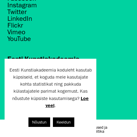
Instagram
Twitter
LinkedIn
Flickr
Vimeo
YouTube
Eesti Kunstiakadeemia
Põhja puiestee 7
Eesti Kunstiakadeemia koduleht kasutab
Tallinn 10412
küpsiseid, et koguda meie kasutajate
kohta statistikat ning pakkuda
artun@artun.ee
külastajatele parimat kogemust. Kas
+372 6267301
nõustute küpsiste kasutamisega?
Loe
veel
.
Liitu uudiskirjaga!
Nõustun
Keeldun
Kasutustingimused ja
Artun.ee 2024
privaatsuspoliitika