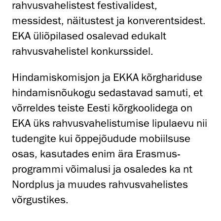
rahvusvahelistest festivalidest,
messidest, näitustest ja konverentsidest.
EKA üliõpilased osalevad edukalt
rahvusvahelistel konkurssidel.
Hindamiskomisjon ja EKKA kõrghariduse
hindamisnõukogu sedastavad samuti, et
võrreldes teiste Eesti kõrgkoolidega on
EKA üks rahvusvahelistumise lipulaevu nii
tudengite kui õppejõudude mobiilsuse
osas, kasutades enim ära Erasmus-
programmi võimalusi ja osaledes ka nt
Nordplus ja muudes rahvusvahelistes
võrgustikes.