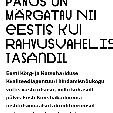
PANUS ON
MÄRGATAV NII
EESTIS KUI
RAHVUSVAHELI
TASANDIL
Eesti Kõrg- ja Kutsehariduse
Kvaliteediagentuuri hindamisnõukogu
võttis vastu otsuse, mille kohaselt
pälvis Eesti Kunstiakadeemia
institutsionaalsel akrediteerimisel