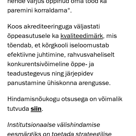
nende varjus õppinud oma tööd ka
paremini korraldama“.
Koos akrediteeringuga väljastati
õppeasutusele ka
kvaliteedimärk
, mis
tõendab, et kõrgkooli iseloomustab
efektiivne juhtimine, rahvusvaheliselt
konkurentsivõimeline õppe- ja
teadustegevus ning järjepidev
panustamine ühiskonna arengusse.
Hindamisnõukogu otsusega on võimalik
tutvuda
siin
.
Institutsionaalse välishindamise
eesmärgiks on toetada strateegilise