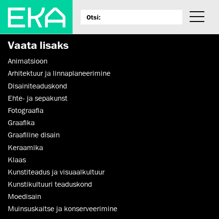
Vaata lisaks
Animatsioon
Arhitektuur ja linnaplaneerimine
Disaini­­teaduskond
Ehte- ja sepakunst
Fotograafia
Graafika
Graafiline disain
Keraamika
Klaas
Kunstiteadus ja visuaalkultuur
Kunsti­kultuuri teaduskond
Moedisain
Muinsus­kaitse ja konserveerimine