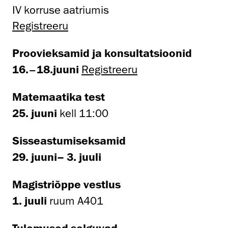
IV korruse aatriumis
Registreeru
Proovieksamid ja konsultatsioonid
16.
–
18.juuni
Registreeru
Matemaatika test
25. juuni
kell 11:00
Sisseastumiseksamid
29. juuni– 3. juuli
Magistriõppe vestlus
1. juuli
ruum A401
Tulemused selguvad