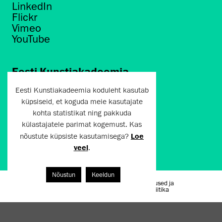
LinkedIn
Flickr
Vimeo
YouTube
Eesti Kunstiakadeemia
Põhja puiestee 7
Eesti Kunstiakadeemia koduleht kasutab
Tallinn 10412
küpsiseid, et koguda meie kasutajate
kohta statistikat ning pakkuda
artun@artun.ee
külastajatele parimat kogemust. Kas
+372 6267301
nõustute küpsiste kasutamisega?
Loe
veel
.
Liitu uudiskirjaga!
Nõustun
Keeldun
Kasutustingimused ja
Artun.ee 2024
privaatsuspoliitika