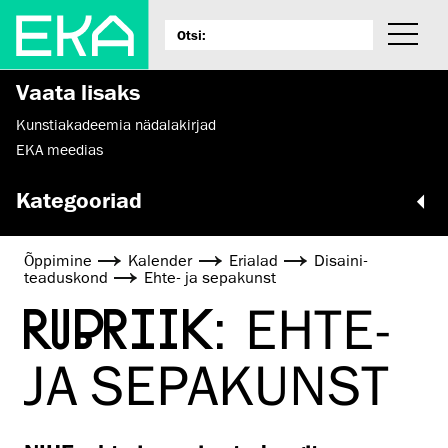
Vaata lisaks
Kunstiakadeemia nädalakirjad
EKA meedias
Kategooriad
Õppimine
Kalender
Erialad
Disaini­­
teaduskond
Ehte- ja sepakunst
RUBRIIK:
EHTE-
JA SEPAKUNST