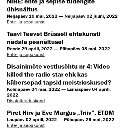
NIHE: ehte ja sepise tudengite
ühisnäitus
Neljapäev 19 mai, 2022 — Neljapäev 02 juuni, 2022
Ehte- ja sepakunst
Taavi Teevet Brüsseli ehtekunsti
nädala peanäitusel
Reede 29 aprill, 2022 — Pühapäev 08 mai, 2022
Ehte- ja sepakunst
Disainimõte vestlusõhtu nr 4: Video
killed the radio star ehk kas
kübersepad tapsid meistrioskused?
Kolmapäev 04 mai, 2022 — Esmaspäev 04 aprill,
2022
Disaini­­teaduskond
Piret Hirv ja Eve Margus „Triiv”, ETDM
Laupäev 02 aprill, 2022 — Pühapäev 29 mai, 2022
Ehte- ja sepakunst