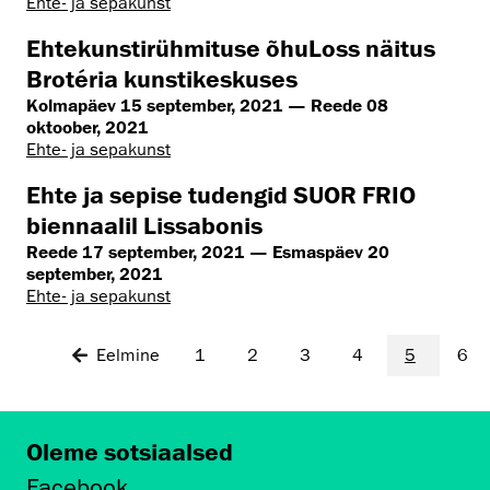
Ehte- ja sepakunst
Ehtekunstirühmituse õhuLoss näitus
Brotéria kunstikeskuses
Kolmapäev 15 september, 2021 — Reede 08
oktoober, 2021
Ehte- ja sepakunst
Ehte ja sepise tudengid SUOR FRIO
biennaalil Lissabonis
Reede 17 september, 2021 — Esmaspäev 20
september, 2021
Ehte- ja sepakunst
Eelmine
1
2
3
4
5
6
Oleme sotsiaalsed
Facebook