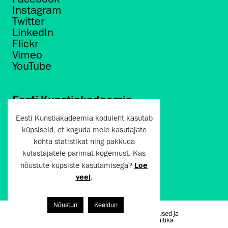
Instagram
Twitter
LinkedIn
Flickr
Vimeo
YouTube
Eesti Kunstiakadeemia
Põhja puiestee 7
Eesti Kunstiakadeemia koduleht kasutab
Tallinn 10412
küpsiseid, et koguda meie kasutajate
kohta statistikat ning pakkuda
artun@artun.ee
külastajatele parimat kogemust. Kas
+372 6267301
nõustute küpsiste kasutamisega?
Loe
veel
.
Liitu uudiskirjaga!
Nõustun
Keeldun
Kasutustingimused ja
Artun.ee 2024
privaatsuspoliitika