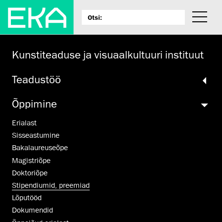
Kunstiteaduse ja visuaalkultuuri instituut
Teadustöö
Õppimine
Erialast
Sisseastumine
Bakalaureuseõpe
Magistriõpe
Doktoriõpe
Stipendiumid, preemiad
Lõputööd
Dokumendid