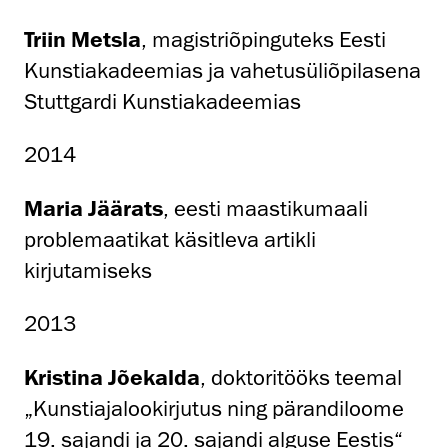
Triin Metsla
, magistriõpinguteks Eesti
Kunstiakadeemias ja vahetusüliõpilasena
Stuttgardi Kunstiakadeemias
2014
Maria Jäärats
, eesti maastikumaali
problemaatikat käsitleva artikli
kirjutamiseks
2013
Kristina Jõekalda
, doktoritööks teemal
„Kunstiajalookirjutus ning pärandiloome
19. sajandi ja 20. sajandi alguse Eestis“