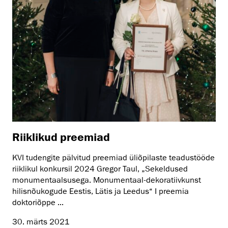
Riiklikud preemiad
KVI tudengite pälvitud preemiad üliõpilaste teadustööde
riiklikul konkursil 2024 Gregor Taul, „Sekeldused
monumentaalsusega. Monumentaal-dekoratiivkunst
hilisnõukogude Eestis, Lätis ja Leedus“ I preemia
doktoriõppe ...
30. märts 2021