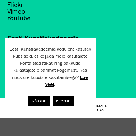
Flickr
Vimeo
YouTube
Eesti Kunstiakadeemia
Põhja puiestee 7
Eesti Kunstiakadeemia koduleht kasutab
Tallinn 10412
küpsiseid, et koguda meie kasutajate
kohta statistikat ning pakkuda
artun@artun.ee
külastajatele parimat kogemust. Kas
+372 6267301
nõustute küpsiste kasutamisega?
Loe
veel
.
Liitu uudiskirjaga!
Nõustun
Keeldun
Kasutustingimused ja
Artun.ee 2024
privaatsuspoliitika