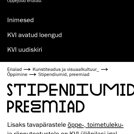
Õppejõud erialast
Inimesed
KVI avatud loengud
KVI uudiskiri
Erialad
Kunstiteadus ja visuaalkultuur_
Õppimine
Stipendiumid, preemiad
STIPENDIUMID
PREEMIAD
Lisaks tavapärastele
õppe-, toimetuleku-
ja
rännutoetustele
on KVI üliõpilasi igal