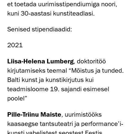
et toetada uurimisstipendiumiga noori,
kuni 30-aastasi kunstiteadlasi.
Senised stipendiaadid:
2021
Liisa-Helena Lumberg
, doktoritöö
kirjutamiseks teemal “Mõistus ja tunded.
Balti kunst ja kunstikirjutus kui
teadmisloome 19. sajandi esimesel
poolel”
Pille-Triinu Maiste
, uurimistööks
kaasaegse tantsuteatri ja performance’i-
kunsti vahelistest seostest Eestis