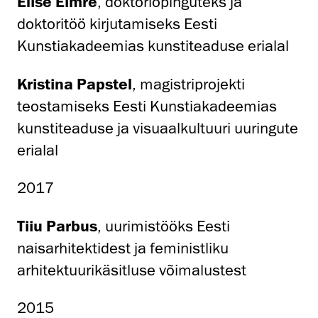
Elise Eimre
, doktoriõpinguteks ja
doktoritöö kirjutamiseks Eesti
Kunstiakadeemias kunstiteaduse erialal
Kristina Papstel
, magistriprojekti
teostamiseks Eesti Kunstiakadeemias
kunstiteaduse ja visuaalkultuuri uuringute
erialal
2017
Tiiu Parbus
, uurimistööks Eesti
naisarhitektidest ja feministliku
arhitektuurikäsitluse võimalustest
2015