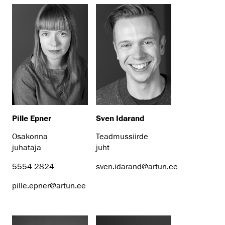
Pille Epner
Sven Idarand
Osakonna
Teadmussiirde
juhataja
juht
5554 2824
sven.idarand@artun.ee
pille.epner@artun.ee