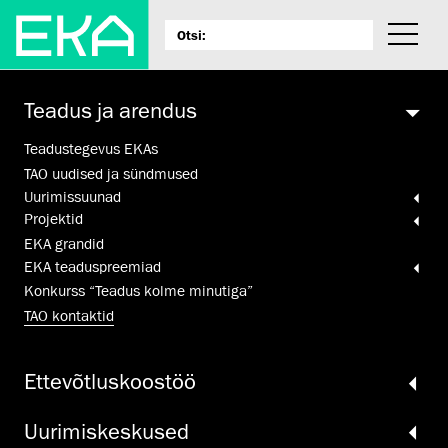
Teadus ja arendus
Teadustegevus EKAs
TAO uudised ja sündmused
Uurimis­suunad
Projektid
EKA grandid
EKA teaduspreemiad
Konkurss “Teadus kolme minutiga”
TAO kontaktid
Ette­võtlus­koos­töö
Uurimiskeskused