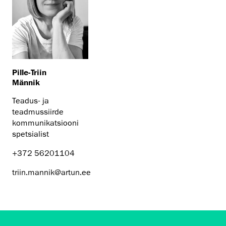
Pille-Triin
Männik
Teadus- ja
teadmussiirde
kommunikatsiooni
spetsialist
+372 56201104
triin.mannik@artun.ee