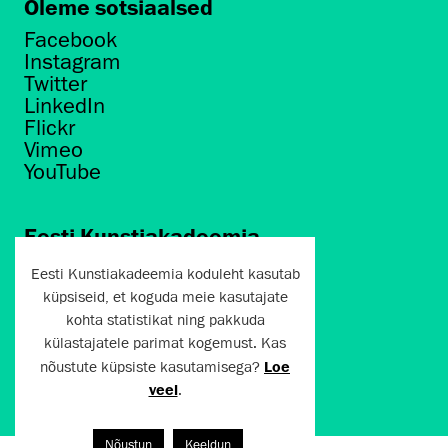
Oleme sotsiaalsed
Facebook
Instagram
Twitter
LinkedIn
Flickr
Vimeo
YouTube
Eesti Kunstiakadeemia
Põhja puiestee 7
Eesti Kunstiakadeemia koduleht kasutab
Tallinn 10412
küpsiseid, et koguda meie kasutajate
kohta statistikat ning pakkuda
artun@artun.ee
külastajatele parimat kogemust. Kas
+372 6267301
nõustute küpsiste kasutamisega?
Loe
veel
.
Liitu uudiskirjaga!
Nõustun
Keeldun