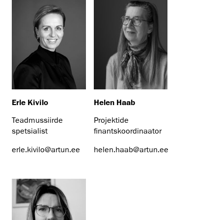
Erle Kivilo
Helen Haab
Teadmussiirde
Projektide
spetsialist
finantskoordinaator
erle.kivilo@artun.ee
helen.haab@artun.ee