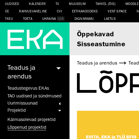
UUDISED
KALENDER
TV
MUUSEUM
TAHVEL (ÕIS)
MOODLE
ÜE
RAHVUSVAHELINE
CVI
EETIKAKOODEKS
VENT SPACE
N
T4EU
TOETA
UKRAINA
DIGIVARAMU
LAETUS
Õppekavad
Sisseastumine
Teadus ja arendus
Tead
Teadus ja
LÕP
arendus
Teadustegevus EKAs
TAO uudised ja sündmused
Uurimis­suunad
Projektid
Käimasolevad projektid
Lõppenud projektid