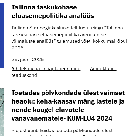
Tallinna taskukohase
eluasemepoliitika analüüs
Tallinna Strateegiakeskuse tellitud uuringu “Tallinna
taskukohase eluasemepoliitika arendamise
võimaluste analüüs” tulemused võeti kokku mai lõpul
2025.
26. juuni 2025
Arhitektuur ja linnaplaneerimine
Arhitektuuri­
teaduskond
Toetades põlvkondade ülest vaimset
heaolu: keha-kaasav mäng lastele ja
nende kaugel elavatele
vanavanematele- KUM-LU4 2024
Projekt uurib kuidas toetada põlvkondade ülest