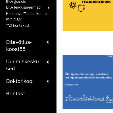
EKA grandid
EKA teaduspreemiad
Konkurss “Teadus kolme
minutiga”
TAO kontaktid
Ette­võtlus­
koos­töö
Uurimiskesku
sed
Doktori­kool
Kontakt