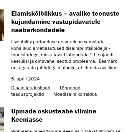
Elamiskõlblikkus – avalike teenuste
kujundamine vastupidavatele
naaberkondadele
Liveability partnerluse eesmärk on varustada
kohalikud ametiasutused disainiprintsiipide ja -
tööriistadega, mis aitavad lahendada 21. sajandi
keerulisi ja omavahel seotud probleeme. Eesmärk
on algatada juhtidega dialooge, et lõimida avalikus ...
5. aprill 2024
Disaini­­teaduskond
Lõppenud
teadusprojektid
Moedisaini korraldus
Upmade oskusteabe viimine
Keeniasse
Probleemi lahendamine Keenias on tekstiilitööstusel