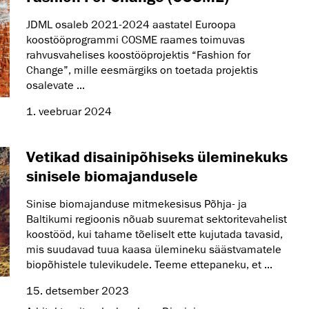
JDML osaleb 2021-2024 aastatel Euroopa
koostööprogrammi COSME raames toimuvas
rahvusvahelises koostööprojektis “Fashion for
Change”, mille eesmärgiks on toetada projektis
osalevate ...
1. veebruar 2024
Vetikad disainipõhiseks üleminekuks
sinisele biomajandusele
Sinise biomajanduse mitmekesisus Põhja- ja
Baltikumi regioonis nõuab suuremat sektoritevahelist
koostööd, kui tahame tõeliselt ette kujutada tavasid,
mis suudavad tuua kaasa ülemineku säästvamatele
biopõhistele tulevikudele. Teeme ettepaneku, et ...
15. detsember 2023