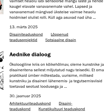
vaimset heaolu läbi sensoorse mängu laste ja nende
kaugel elavate vanavanemate vahel. Lapsed ja
vanavanemad mängivad üksteise vaimse heaolu
hoidmisel olulist rolli. Küll aga asuvad nad üha ...
13. märts 2025
Disaini­­teaduskond
Lõppenud
teadusprojektid
Sotsiaalne disain
Aednike dialoog
Ökoloogiline kriis on kõikehõlmav, oleme kunstnike ja
disaineritena sellest mõjutatud nagu teisedki. Et oma
praktikaid ümber mõtestada, uurisime, millised
kunstniku ja disaineri lähenemis- ja tegutsemisviisid
toetavad seotust loodusega ja ...
30. jaanuar 2025
Arhitektuuri­teaduskond
Disaini­­
teaduskond
Kunsti­kultuuri teaduskond