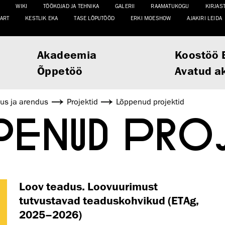
WIKI
TÖÖKOJAD JA TEHNIKA
GALERII
RAAMATUKOGU
KIRJAS
ART
KESTLIK EKA
TASE LÕPUTÖÖD
ERKI MOESHOW
AJAKIRI LEIDA
Akadeemia
Koostöö 
Õppetöö
Avatud a
us ja arendus
Projektid
Lõppenud projektid
PENUD PRO
Loov teadus. Loovuurimust
tutvustavad teaduskohvikud (ETAg,
2025–2026)