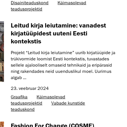
Disaini­­teaduskond
Käimasolevad
teadusprojektid
Leitud kirja leiutamine: vanadest
kirjatüüpidest uuteni Eesti
kontekstis
Projekt “Leitud kirja leiutamine” uurib kirjatüüpide ja
trükivormide loomist Eesti kontekstis, tuvastades
sellele ajalooliselt omaseid tehnikaid ja eripärasid
ning rakendades neid uuenduslikul moel. Uurimus
algab ...
23. veebruar 2024
Graafika
Käimasolevad
teadusprojektid
Vabade kunstide
teaduskond
Fashion For Change (COSME)