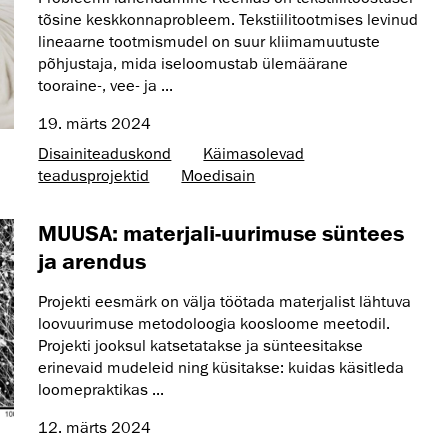
tõsine keskkonnaprobleem. Tekstiilitootmises levinud
lineaarne tootmismudel on suur kliimamuutuste
põhjustaja, mida iseloomustab ülemäärane
tooraine-, vee- ja ...
19. märts 2024
Disaini­­teaduskond
Käimasolevad
teadusprojektid
Moedisain
MUUSA: materjali-uurimuse süntees
ja arendus
Projekti eesmärk on välja töötada materjalist lähtuva
loovuurimuse metodoloogia koosloome meetodil.
Projekti jooksul katsetatakse ja sünteesitakse
erinevaid mudeleid ning küsitakse: kuidas käsitleda
loomepraktikas ...
12. märts 2024