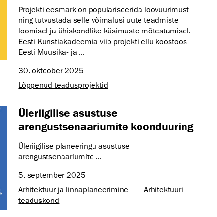
Projekti eesmärk on populariseerida loovuurimust
ning tutvustada selle võimalusi uute teadmiste
loomisel ja ühiskondlike küsimuste mõtestamisel.
Eesti Kunstiakadeemia viib projekti ellu koostöös
Eesti Muusika- ja ...
30. oktoober 2025
Lõppenud teadusprojektid
Üleriigilise asustuse
arengustsenaariumite koonduuring
Üleriigilise planeeringu asustuse
arengustsenaariumite ...
5. september 2025
Arhitektuur ja linnaplaneerimine
Arhitektuuri­
teaduskond