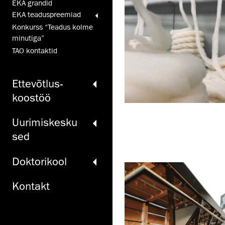
EKA grandid
EKA teaduspreemiad
Konkurss “Teadus kolme
minutiga”
TAO kontaktid
Ette­võtlus­
koos­töö
Uurimiskesku
sed
Doktori­kool
Kontakt