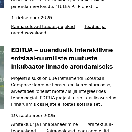
äriarenduse ja innovatsioonijuhtimise oskuste
parendamise kaudu: “TULEVIK” Projekti ...
1. detsember 2025
Käimasolevad teadusprojektid
Teadus- ja
arendusosakond
EDITUA – uuenduslik interaktiivne
sotsiaal-ruumiliste muutuste
inkubaator linnade arendamiseks
Projekti sisuks on uue instrumendi EcoUrban
Composer loomine linnaruumi kaardistamiseks,
arvestades rohelist mõtteviisi ja integreerides
tehnoloogiat. EDITUA projekt aitab luua lisaväärtust
linnaruumis osalejatele, tõstes sotsiaalset ...
19. september 2025
Arhitektuur ja linnaplaneerimine
Arhitektuuri­
teaduskond
Käimasolevad teadusprojektid