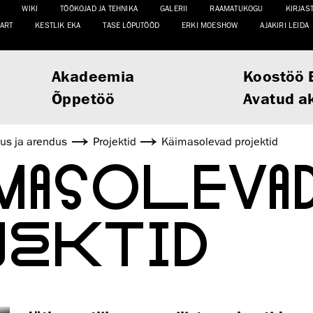
WIKI
TÖÖKOJAD JA TEHNIKA
GALERII
RAAMATUKOGU
KIRJAS
ART
KESTLIK EKA
TASE LÕPUTÖÖD
ERKI MOESHOW
AJAKIRI LEIDA
Akadeemia
Koostöö 
Õppetöö
Avatud a
us ja arendus
Projektid
Käimasolevad projektid
MASOLEVA
JEKTID