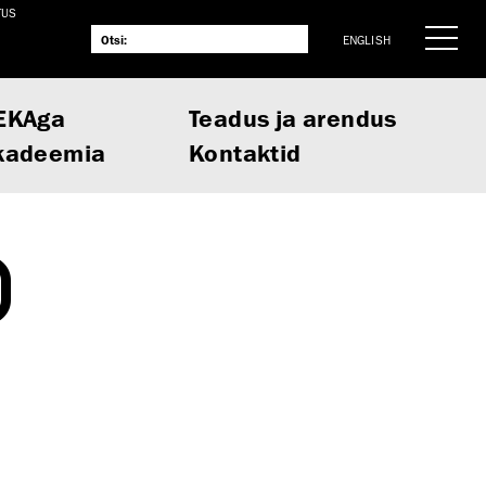
TUS
ENGLISH
EKAga
Teadus ja arendus
kadeemia
Kontaktid
D