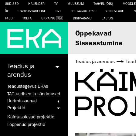
UUDISED
KALENDER
TV
MUUSEUM
TAHVEL (ÕIS)
MOODLE
ÜE
RAHVUSVAHELINE
CVI
EETIKAKOODEKS
VENT SPACE
N
T4EU
TOETA
UKRAINA
DIGIVARAMU
LAETUS
Õppekavad
Sisseastumine
Teadus ja arendus
Tead
Teadus ja
KÄI
arendus
Teadustegevus EKAs
PRO
TAO uudised ja sündmused
Uurimis­suunad
Projektid
Käimasolevad projektid
Lõppenud projektid