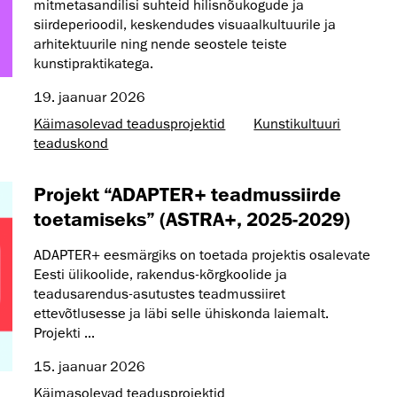
mitmetasandilisi suhteid hilisnõukogude ja
siirdeperioodil, keskendudes visuaalkultuurile ja
arhitektuurile ning nende seostele teiste
kunstipraktikatega.
19. jaanuar 2026
Käimasolevad teadusprojektid
Kunsti­kultuuri
teaduskond
Projekt “ADAPTER+ teadmussiirde
toetamiseks” (ASTRA+, 2025-2029)
ADAPTER+ eesmärgiks on toetada projektis osalevate
Eesti ülikoolide, rakendus-kõrgkoolide ja
teadusarendus-asutustes teadmussiiret
ettevõtlusesse ja läbi selle ühiskonda laiemalt.
Projekti ...
15. jaanuar 2026
Käimasolevad teadusprojektid