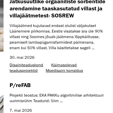
Jätkusuutlike orgaaniliste sorbentide
arendamine taaskasutatud villast ja
villajäätmetest- SOSREW
Villajäätmed kujutavad endast olulist väljakutset
Läänemere piirkonnas. Eestis visatakse ära üle 90%
villast ning Soomes jõuab jäätmena lõppkäitlusse,
peamiselt lambapügamisfarmidest pärinevana,
enam kui 50% villast. Villa käsitletakse sageli ...
30. mai 2026
Disaini­­teaduskond
Käimasolevad
teadusprojektid
Moedisaini korraldus
P/reFAB
Projekti teostus: EKA PAKKu algoritmilise arhitektuuri
uurimisrühm Teadurid: Siim ...
7. mai 2026