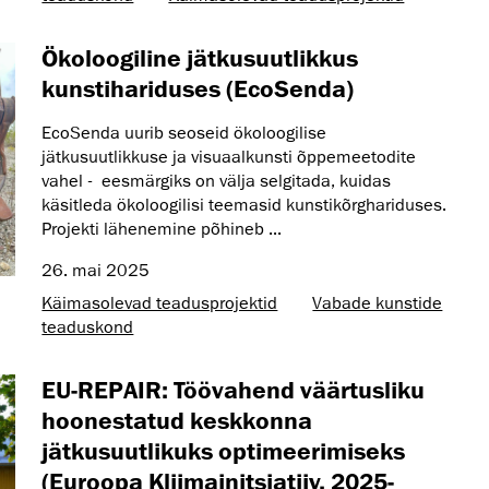
Ökoloogiline jätkusuutlikkus
kunstihariduses (EcoSenda)
EcoSenda uurib seoseid ökoloogilise
jätkusuutlikkuse ja visuaalkunsti õppemeetodite
vahel - eesmärgiks on välja selgitada, kuidas
käsitleda ökoloogilisi teemasid kunstikõrghariduses.
Projekti lähenemine põhineb ...
26. mai 2025
Käimasolevad teadusprojektid
Vabade kunstide
teaduskond
EU-REPAIR: Töövahend väärtusliku
hoonestatud keskkonna
jätkusuutlikuks optimeerimiseks
(Euroopa Kliimainitsiatiiv, 2025-