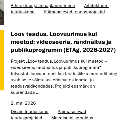
Arhitektuur ja linnaplaneerimine
Arhitektuuri­
teaduskond
Käimasolevad teadusprojektid
Loov teadus. Loovuurimus kui
meetod: videoseeria, rändnäitus ja
publikuprogramm (ETAg, 2026-2027)
Projekt „Loov teadus. Loovuurimus kui meetod –
videoseeria, rändnäitus ja publikuprogramm“
tutvustab loovuurimust kui teaduslikku meetodit ning
avab selle võimalusi erinevates loome- ja
teadusvaldkondades. Projekti eesmärk on
suurendada ...
2. mai 2026
Disaini­­teaduskond
Käimasolevad
teadusprojektid
Moedisaini korraldus