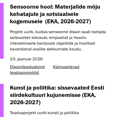
Sensoorne hool: Materjalide mõju
kehatajule ja sotsiaalsele
kogemusele (EKA, 2026-2027)
Projekt uurib, kuidas sensoorne disain saab toetada
sotsiaalset sidusust, empaatiat ja heaolu
interaktiivsete kantavate objektide ja hoolikalt
kavandatud avalike sekkumiste kaudu.
19. jaanuar 2026
Disaini­­teaduskond
Käimasolevad
teadusprojektid
Kunst ja poliitika: sissevaated Eesti
siirdekultuuri kujunemisse (EKA,
2026-2027)
Teadusprojekt uurib kunsti ja poliitika