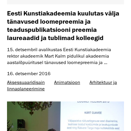
Eesti Kunstiakadeemia kuulutas välja
tänavused loomepreemia ja
teaduspublikatsiooni preemia
laureaadid ja tublimad kolleegid
15. detsembril avalikustas Eesti Kunstiakadeemia
rektor akadeemik Mart Kalm pidulikul akadeemia
aastalõpuüritusel tänavused loomepreemia ja ...
16. detsember 2016
Aksessuaaridisain
Animatsioon
Arhitektuur ja
linnaplaneerimine