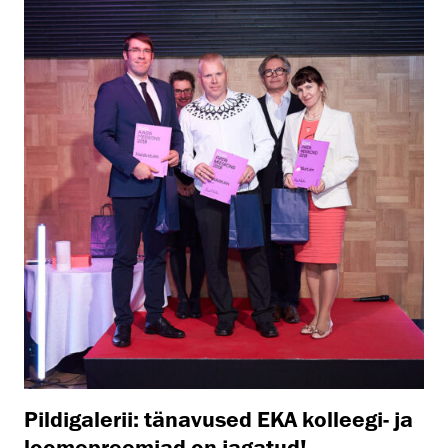
Pildigalerii: tänavused EKA kolleegi- ja
loomepreemiad on jagatud!