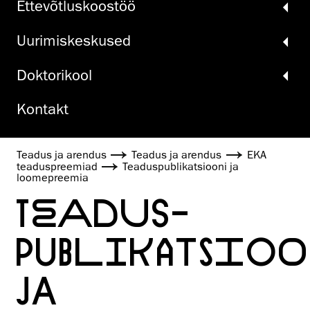
Ette­võtlus­koos­töö
Uurimiskeskused
Doktori­kool
Kontakt
Teadus ja arendus
Teadus ja arendus
EKA
teaduspreemiad
Teadus­publikatsiooni ja
loomepreemia
TEADUS­
PUBLIKATSIOO
JA