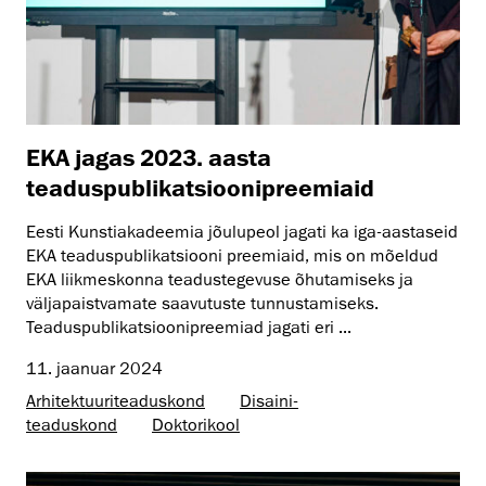
EKA jagas 2023. aasta
teaduspublikatsioonipreemiaid
Eesti Kunstiakadeemia jõulupeol jagati ka iga-aastaseid
EKA teaduspublikatsiooni preemiaid, mis on mõeldud
EKA liikmeskonna teadustegevuse õhutamiseks ja
väljapaistvamate saavutuste tunnustamiseks.
Teaduspublikatsioonipreemiad jagati eri ...
11. jaanuar 2024
Arhitektuuri­teaduskond
Disaini­­
teaduskond
Doktorikool