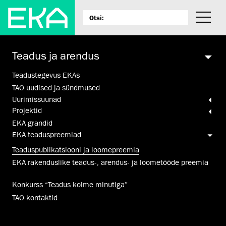
Teadus ja arendus
Teadustegevus EKAs
TAO uudised ja sündmused
Uurimis­suunad
Projektid
EKA grandid
EKA teaduspreemiad
Teadus­publikatsiooni ja loomepreemia
EKA raken­dus­like teadus-, arendus­- ja loometööde preemia
Konkurss “Teadus kolme minutiga”
TAO kontaktid