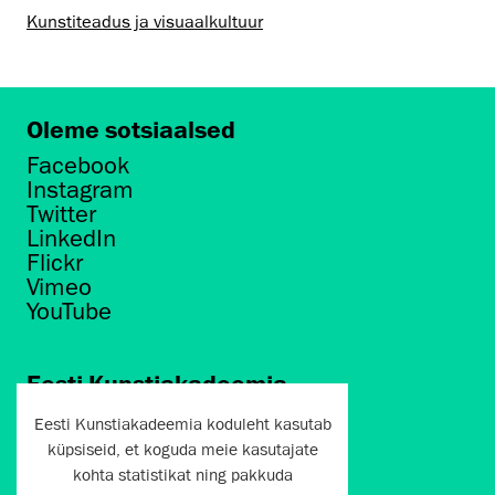
Kunstiteadus ja visuaalkultuur
Oleme sotsiaalsed
Facebook
Instagram
Twitter
LinkedIn
Flickr
Vimeo
YouTube
Eesti Kunstiakadeemia
Põhja puiestee 7
Eesti Kunstiakadeemia koduleht kasutab
Tallinn 10412
küpsiseid, et koguda meie kasutajate
kohta statistikat ning pakkuda
artun@artun.ee