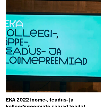
EKA 2022 loome-, teadus- ja
kolleegipreemiate saajad teada!