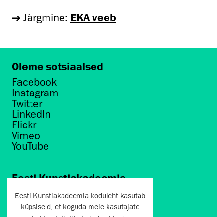
Järgmine:
EKA veeb
Oleme sotsiaalsed
Facebook
Instagram
Twitter
LinkedIn
Flickr
Vimeo
YouTube
Eesti Kunstiakadeemia
Põhja puiestee 7
Eesti Kunstiakadeemia koduleht kasutab
Tallinn 10412
küpsiseid, et koguda meie kasutajate