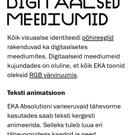
DIGITAALSED
MEEDIUMID
Kõik visuaalse identiteedi
põhireeglid
rakenduvad ka digitaalsetes
meediumites. Digitaalseid meediumeid
kujundades on oluline, et kõik EKA toonid
oleksid
RGB värviruumis
.
Teksti animatsioon
EKA Absolutioni varieeruvaid tähevorme
kasutades saab teksti kergesti
animeerida. Selleks tuleb luua eri
tähevormidega kaadrid ja need