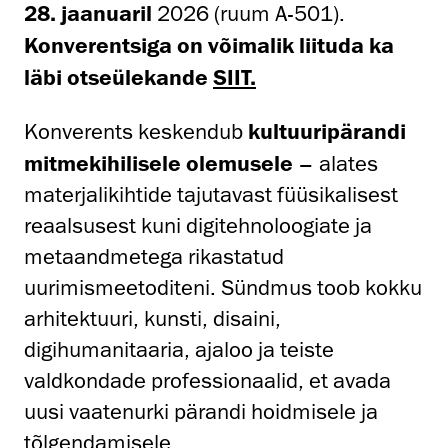
28. jaanuaril
2026 (ruum A-501).
Konverentsiga on võimalik liituda ka
läbi otseülekande
SIIT.
Konverents keskendub
kultuuripärandi
mitmekihilisele olemusele
– alates
materjalikihtide tajutavast füüsikalisest
reaalsusest kuni digitehnoloogiate ja
metaandmetega rikastatud
uurimismeetoditeni. Sündmus toob kokku
arhitektuuri, kunsti, disaini,
digihumanitaaria, ajaloo ja teiste
valdkondade professionaalid, et avada
uusi vaatenurki pärandi hoidmisele ja
tõlgendamisele.