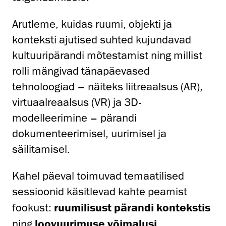
Arutleme, kuidas ruumi, objekti ja
konteksti ajutised suhted kujundavad
kultuuripärandi mõtestamist ning millist
rolli mängivad tänapäevased
tehnoloogiad – näiteks liitreaalsus (AR),
virtuaalreaalsus (VR) ja 3D-
modelleerimine – pärandi
dokumenteerimisel, uurimisel ja
säilitamisel.
Kahel päeval toimuvad temaatilised
sessioonid käsitlevad kahte peamist
fookust:
ruumilisust pärandi kontekstis
ning
loovuurimuse võimalusi
.