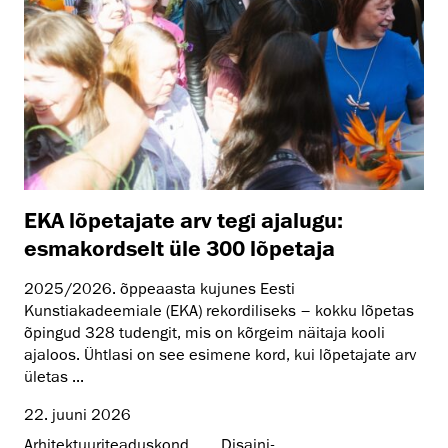
EKA lõpetajate arv tegi ajalugu:
esmakordselt üle 300 lõpetaja
2025/2026. õppeaasta kujunes Eesti
Kunstiakadeemiale (EKA) rekordiliseks – kokku lõpetas
õpingud 328 tudengit, mis on kõrgeim näitaja kooli
ajaloos. Ühtlasi on see esimene kord, kui lõpetajate arv
ületas ...
22. juuni 2026
Arhitektuuri­teaduskond
Disaini­­