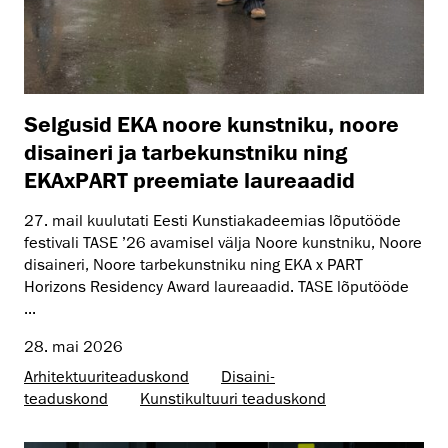
Selgusid EKA noore kunstniku, noore
disaineri ja tarbekunstniku ning
EKAxPART preemiate laureaadid
27. mail kuulutati Eesti Kunstiakadeemias lõputööde
festivali TASE ’26 avamisel välja Noore kunstniku, Noore
disaineri, Noore tarbekunstniku ning EKA x PART
Horizons Residency Award laureaadid. TASE lõputööde
...
28. mai 2026
Arhitektuuri­teaduskond
Disaini­­
teaduskond
Kunsti­kultuuri teaduskond