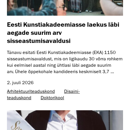
Eesti Kunstiakadeemiasse laekus läbi
aegade suurim arv
sisseastumisavaldusi
Tänavu esitati Eesti Kunstiakadeemiasse (EKA) 1150
sisseastumisavaldust, mis on ligikaudu 30 võrra rohkem
kui eelmisel aastal ning ühtlasi läbi aegade suurim
arv. Ühele õppekohale kandideeris keskmiselt 3,7 ...
2. juuli 2026
Arhitektuuri­teaduskond
Disaini­­
teaduskond
Doktorikool