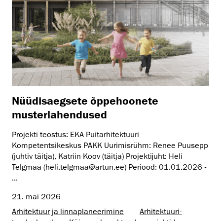
Nüüdisaegsete õppehoonete
musterlahendused
Projekti teostus: EKA Puitarhitektuuri
Kompetentsikeskus PAKK Uurimisrühm: Renee Puusepp
(juhtiv täitja), Katriin Koov (täitja) Projektijuht: Heli
Telgmaa (heli.telgmaa@artun.ee) Periood: 01.01.2026 -
...
21. mai 2026
Arhitektuur ja linnaplaneerimine
Arhitektuuri­