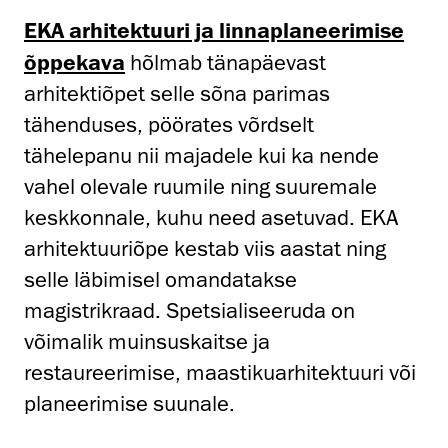
EKA arhitektuuri ja linnaplaneerimise
õppekava
hõlmab tänapäevast
arhitektiõpet selle sõna parimas
tähenduses, pöörates võrdselt
tähelepanu nii majadele kui ka nende
vahel olevale ruumile ning suuremale
keskkonnale, kuhu need asetuvad. EKA
arhitektuuriõpe kestab viis aastat ning
selle läbimisel omandatakse
magistrikraad. Spetsialiseeruda on
võimalik muinsuskaitse ja
restaureerimise, maastikuarhitektuuri või
planeerimise suunale.