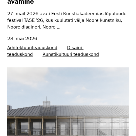
avamine
27. mail 2026 avati Eesti Kunstiakadeemias lõputööde
festival TASE ’26, kus kuulutati välja Noore kunstniku,
Noore disaineri, Noore ...
28. mai 2026
Arhitektuuri­teaduskond
Disaini­­
teaduskond
Kunsti­kultuuri teaduskond