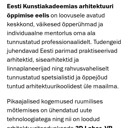
Eesti Kunstiakadeemias arhitektuuri
õppimise eelis
on loovusele avatud
keskkond, väikesed õpperühmad ja
individuaalne mentorlus oma ala
tunnustatud professionaalidelt. Tudengeid
juhendavad Eesti parimad praktiseerivad
arhitektid, sisearhitektid ja
linnaplaneerijad ning rahvusvaheliselt
tunnustatud spetsialistid ja õppejõud
tuntud arhitektuurikoolidest üle maailma.
Pikaajalised kogemused ruumilises
mõtlemises on ühendatud uute
tehnoloogiatega ning nii on loodud
3D Labor
VR