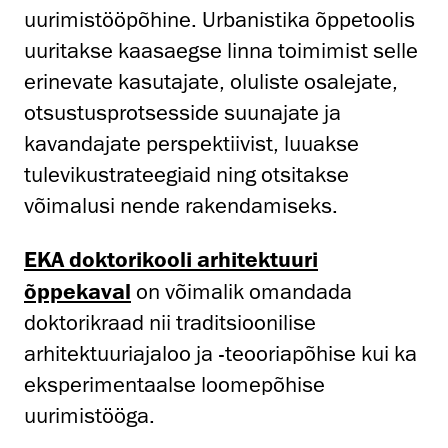
uurimistööpõhine. Urbanistika õppetoolis
uuritakse kaasaegse linna toimimist selle
erinevate kasutajate, oluliste osalejate,
otsustusprotsesside suunajate ja
kavandajate perspektiivist, luuakse
tulevikustrateegiaid ning otsitakse
võimalusi nende rakendamiseks.
EKA doktorikooli arhitektuuri
õppekaval
on võimalik omandada
doktorikraad nii traditsioonilise
arhitektuuriajaloo ja -teooriapõhise kui ka
eksperimentaalse loomepõhise
uurimistööga.