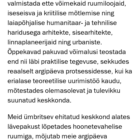
valmistada ette võimekaid ruumiloojaid,
iseseisva ja kriitilise mõtlemise ning
laiapõhjalise humanitaar- ja tehnilise
haridusega arhitekte, sisearhitekte,
linnaplaneerijaid ning urbaniste.
Õppekavad pakuvad võimalusi teostada
end nii läbi praktilise tegevuse, sekkudes
reaalselt argipäeva protsessidesse, kui ka
erialase teoreetilise uurimistöö kaudu,
mõtestades olemasolevat ja tulevikku
suunatud keskkonda.
Meid ümbritsev ehitatud keskkond alates
lävepakust lõpetades hoonetevahelise
ruumiga, mõjutab meie argipäeva