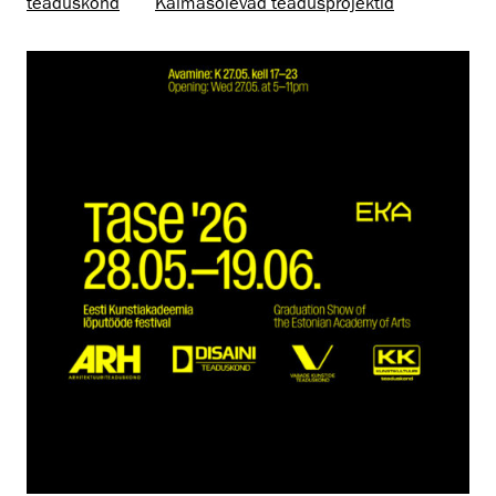
teaduskond
Käimasolevad teadusprojektid