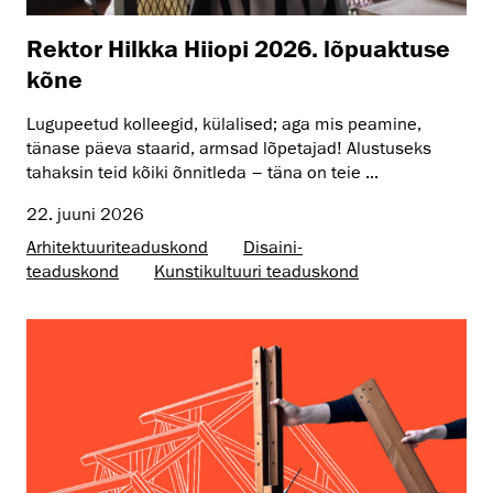
Rektor Hilkka Hiiopi 2026. lõpuaktuse
kõne
Lugupeetud kolleegid, külalised; aga mis peamine,
tänase päeva staarid, armsad lõpetajad! Alustuseks
tahaksin teid kõiki õnnitleda – täna on teie ...
22. juuni 2026
Arhitektuuri­teaduskond
Disaini­­
teaduskond
Kunsti­kultuuri teaduskond