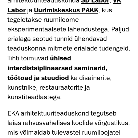
arhitektuuriteaduskonda
,
Labor
ja
Uurimiskeskus PAKK
, kus
tegeletakse ruumiloome
eksperimentaalsete lahendustega. Paljud
erialaga seotud tunnid ühendavad
teaduskonna mitmete erialade tudengeid.
Tihti toimuvad
ühised
interdistsiplinaarsed seminarid,
töötoad ja stuudiod
ka disainerite,
kunstnike, restauraatorite ja
kunstiteadlastega.
EKA arhitektuuriteaduskond tegutseb
laias rahvusvahelises koolide võrgustikus,
mis võimaldab tulevastel ruumiloojatel