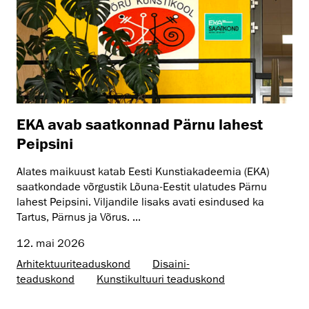
EKA avab saatkonnad Pärnu lahest
Peipsini
Alates maikuust katab Eesti Kunstiakadeemia (EKA)
saatkondade võrgustik Lõuna-Eestit ulatudes Pärnu
lahest Peipsini. Viljandile lisaks avati esindused ka
Tartus, Pärnus ja Võrus. ...
12. mai 2026
Arhitektuuri­teaduskond
Disaini­­
teaduskond
Kunsti­kultuuri teaduskond