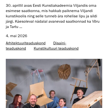
30. aprillil avas Eesti Kunstiakadeemia Viljandis oma
esimese saatkonna, mis hakkab paiknema Viljandi
kunstikoolis ning selle tunneb ära rohelise lipu ja sildi
järgi. Käesoleval nädalal avanevad saatkonnad ka Võru
ja Tartu ...
4. mai 2026
Arhitektuuri­teaduskond
Disaini­­
teaduskond
Kunsti­kultuuri teaduskond