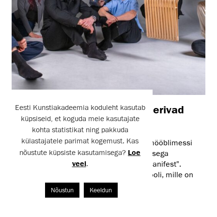
Kümme EKA tudengit debüteerivad
Eesti Kunstiakadeemia koduleht kasutab
küpsiseid, et koguda meie kasutajate
Milaano mööblimessil
kohta statistikat ning pakkuda
külastajatele parimat kogemust. Kas
Eesti Kunstiakadeemia osaleb Milaano mööblimessi
nõustute küpsiste kasutamisega?
Loe
satelliitprogrammis SaloneSatellite näitusega
veel
.
„Manifesto of Lightness" ehk „Kerguse manifest".
Näitusel on väljas kümme kasepuidust tooli, mille on
loonud EKA üliõpilased disaineri Ilkka ...
Nõustun
Keeldun
15. aprill 2026