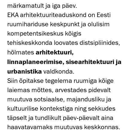
märkamatult ja iga päev.
EKA arhitektuuriteaduskond on Eesti
ruumihariduse keskpunkt ja olulisim
kompetentsikeskus kõigis
tehiskeskkonda loovates distsipliinides,
hõlmates
arhitektuuri,
linnaplaneerimise, sisearhitektuuri ja
urbanistika
valdkonda.
Siin õpitakse tegelema ruumiga kõige
laiemas mõttes, arvestades pidevalt
muutuva sotsiaalse, majandusliku ja
kultuurilise kontekstiga ning sekkudes
täpselt ja tundlikult päev-päevalt aina
haavatavamaks muutuvas keskkonnas.