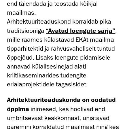
end täiendada ja teostada kõikjal
maailmas.
Arhitektuuriteaduskond korraldab pika
traditsiooniga
“Avatud loengute sarja”
,
mille raames külastavad EKAt maailma
tipparhitektid ja rahvusvaheliselt tuntud
õppejõud. Lisaks loengute pidamisele
annavad külalisesinejad alati
kriitikaseminarides tudengite
erialaprojektidele tagasisidet.
Arhitektuuriteaduskonda on oodatud
õppima
inimesed, kes hoolivad end
ümbritsevast keskkonnast, unistavad
paremini korraldatud maailmast ning kes