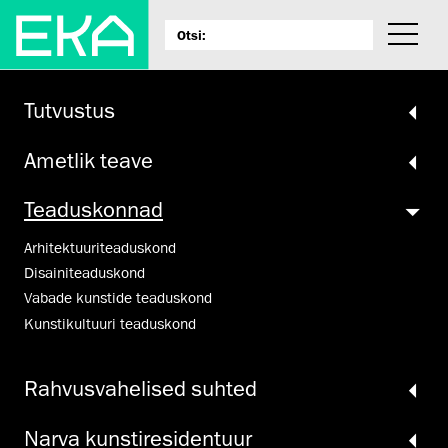
Tutvustus
Ametlik teave
Teadus­konnad
Arhitektuuri­teaduskond
Disainiteaduskond
Vabade kunstide teaduskond
Kunstikultuuri teaduskond
Rahvus­vahelised suhted
Narva kunsti­residentuur