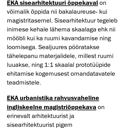
EKA sisearhitektuuri õppekaval
on
võimalik õppida nii bakalaureuse- kui
magistritasemel. Sisearhitektuur tegeleb
inimese kehale lähema skaalaga ehk nii
mööbli kui ka ruumi kavandamise ning
loomisega. Sealjuures pööratakse
tähelepanu materjalidele, millest ruumi
luuakse, ning 1:1 skaalal prototüüpide
ehitamise kogemusest omandatavatele
teadmistele.
EKA urbanistika
rahvusvaheline
ingliskeelne magistriõppekava
on
erinevalt arhitektuurist ja
sisearhitektuurist pigem