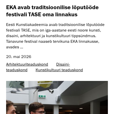
EKA avab traditsioonilise lõputööde
festivali TASE oma linnakus
Eesti Kunstiakadeemia avab traditsioonilise lõputööde
festivali TASE, mis on iga-aastane eesti noore kunsti,
disaini, arhitektuuri ja kunstikultuuri tippsündmus.
Tänavune festival naaseb tervikuna EKA linnakusse,
avades ...
20. mai 2026
Arhitektuuri­teaduskond
Disaini­­
teaduskond
Kunsti­kultuuri teaduskond