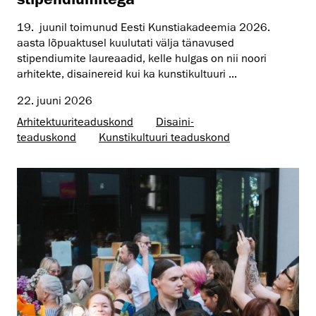
19. juunil toimunud Eesti Kunstiakadeemia 2026.
aasta lõpuaktusel kuulutati välja tänavused
stipendiumite laureaadid, kelle hulgas on nii noori
arhitekte, disainereid kui ka kunstikultuuri ...
22. juuni 2026
Arhitektuuri­teaduskond
Disaini­­
teaduskond
Kunsti­kultuuri teaduskond