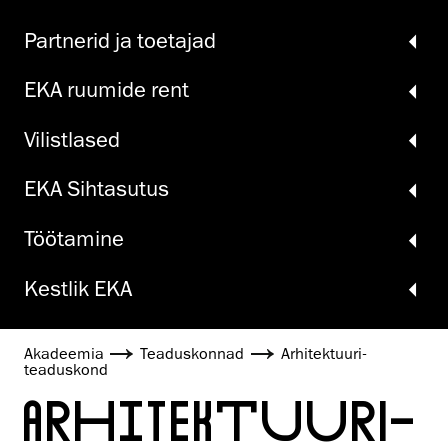
Partnerid ja toetajad
EKA ruumide rent
Vilistlased
EKA Sihtasutus
Töö­tamine
Kestlik EKA
Akadeemia
Teadus­konnad
Arhitektuuri­
teaduskond
ARHITEKTUURI­