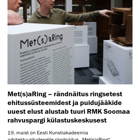
Met(s)aRing – rändnäitus ringsetest
ehitussüsteemidest ja puidujääkide
uuest elust alustab tuuri RMK Soomaa
rahvuspargi külastuskeskusest
19. maist on Eesti Kunstiakadeemia
arhitektuuritudengite rändnäitus „Met(s)aRing“