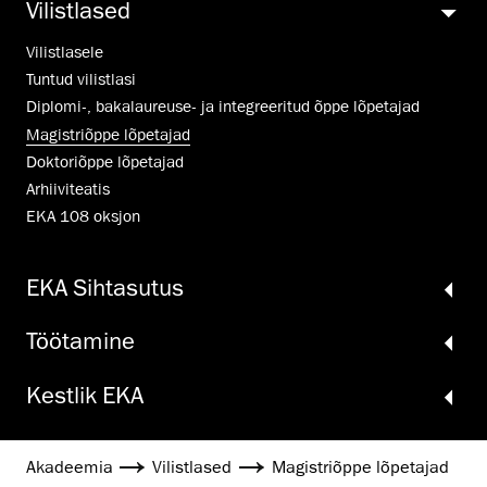
Vilistlased
Vilistlasele
Tuntud vilistlasi
Diplomi-, bakalaureuse- ja integreeritud õppe lõpetajad
Magistriõppe lõpetajad
Doktoriõppe lõpetajad
Arhiiviteatis
EKA 108 oksjon
EKA Sihtasutus
Töö­tamine
Kestlik EKA
Akadeemia
Vilistlased
Magistriõppe lõpetajad