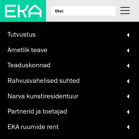
Tutvustus
Ametlik teave
Teadus­konnad
Rahvus­vahelised suhted
Narva kunsti­residentuur
Partnerid ja toetajad
EKA ruumide rent