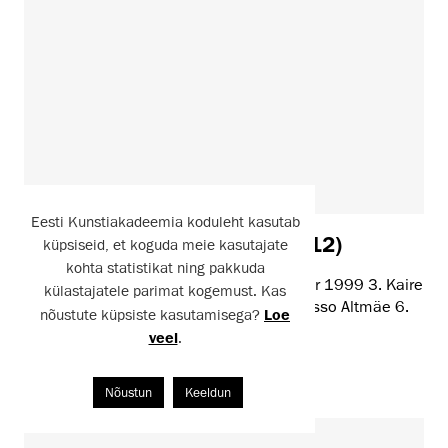
Eesti Kunstiakadeemia koduleht kasutab
Ehte- ja sepakunst (1997-2012)
küpsiseid, et koguda meie kasutajate
kohta statistikat ning pakkuda
1997 1. Kertu Vellerind 1998 2. Siiri Suur 1999 3. Kaire
külastajatele parimat kogemust. Kas
Rannik 2000 4. Maria Valdma 2002 5. Asso Altmäe 6.
nõustute küpsiste kasutamisega?
Loe
Kaupo ...
veel
.
14. august 2019
Nõustun
Keeldun