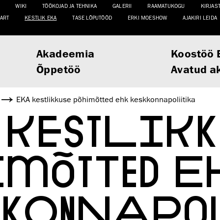
WIKI
TÖÖKOJAD JA TEHNIKA
GALERII
RAAMATUKOGU
KIRJAS
ART
KESTLIK EKA
TASE LÕPUTÖÖD
ERKI MOESHOW
AJAKIRI LEIDA
Akadeemia
Koostöö 
Õppetöö
Avatud a
EKA kestlikkuse põhimõtted ehk keskkonnapoliitika
 KESTLIKK
IMÕTTED E
KKONNAPO