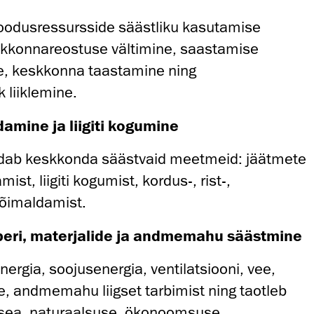
 loodusressursside säästliku kasutamise
kkonnareostuse vältimine, saastamise
e, keskkonna taastamine ning
 liiklemine.
mine ja liigiti kogumine
ab keskkonda säästvaid meetmeid: jäätmete
ist, liigiti kogumist, kordus-, rist-,
õimaldamist.
aberi, materjalide ja andmemahu säästmine
ergia, soojusenergia, ventilatsiooni, vee,
e, andmemahu liigset tarbimist ning taotleb
usea, naturaalsuse, ökonoomsuse,