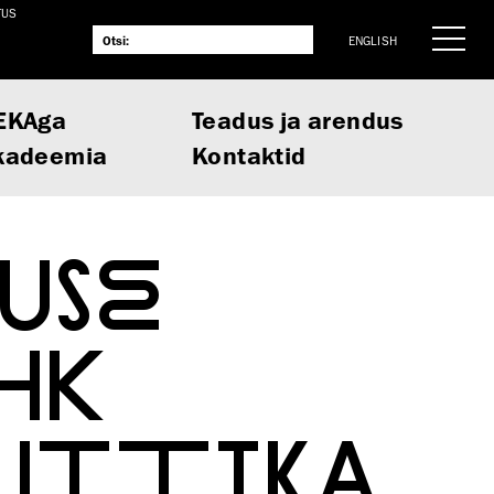
TUS
ENGLISH
EKAga
Teadus ja arendus
kadeemia
Kontaktid
USE
HK
LIITIKA