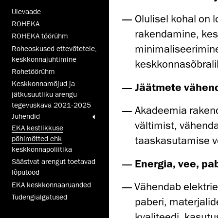
Ülevaade
Olulisel kohal on
ROHEKA
rakendamine, kes
ROHEKA töörühm
minimaliseerimin
Roheoskused ettevõtetele,
keskkonnajuhtimine
keskkonnasõbralik
Rohetöörühm
Keskkonnamõjud ja
Jäätmete vähenda
jätkusuutliku arengu
tegevuskava 2021-2025
Akadeemia rakend
Juhendid
vältimist, vähendam
EKA kestlikkuse
taaskasutamise v
põhimõtted ehk
keskkonnapoliitika
Energia, vee, p
Säästvat arengut toetavad
lõputööd
Vähendab elektrien
EKA keskkonnaaruanded
Tudengialgatused
paberi, materjalid
kvaliteedi, kasut