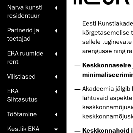
Narva kunsti­
residentuur
Eesti Kunstiakad
Partnerid ja
kõrgetasemelise t
toetajad
sellele tuginevat
arengusse ning ra
EKA ruumide
rent
Keskkonnaseire 
minimaliseerimi
Vilistlased
Akadeemia jälgib
EKA
lähtuvaid aspekte 
Sihtasutus
keskkonnamõjusid
Töö­tamine
keskkonnamõjusi
Kestlik EKA
Keskkonnahoid j