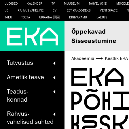
UUDISED
KALENDER
TV
MUUSEUM
TAHVEL (ÕIS)
MOODLE
ÜE
RAHVUSVAHELINE
CVI
EETIKAKOODEKS
VENT SPACE
N
T4EU
TOETA
UKRAINA
DIGIVARAMU
LAETUS
Õppekavad
Sisseastumine
Akadeemia
Kestlik EKA
Tutvustus
EKA
Ametlik teave
PÕH
Teadus­
konnad
KES
Rahvus­
vahelised suhted