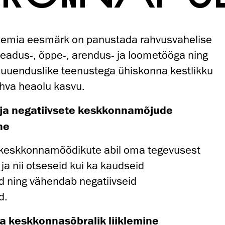
eemia eesmärk on panustada rahvusvahelise
eadus-, õppe-, arendus- ja loometööga ning
e uuenduslike teenustega ühiskonna kestlikku
hva heaolu kasvu.
ja negatiivsete keskkonnamõjude
ne
 keskkonnamõõdikute abil oma tegevusest
ja nii otseseid kui ka kaudseid
 ning vähendab negatiivseid
d.
a keskkonnasõbralik liiklemine