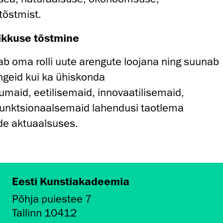
tõstmist.
kkuse tõstmine
 oma rolli uute arengute loojana ning suunab
engeid kui ka ühiskonda
maid, eetilisemaid, innovaatilisemaid,
 funktsionaalsemaid lahendusi taotlema
de aktuaalsuses.
Eesti Kunstiakadeemia
Põhja puiestee 7
Tallinn 10412