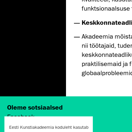
funktsionaalsuse 
Keskkonnateadli
Akadeemia mõistab
nii töötajaid, tud
keskkonnateadliku
praktilisemaid ja
globaalprobleemi
Oleme sotsiaalsed
Facebook
Instagram
Eesti Kunstiakadeemia koduleht kasutab
Twitter