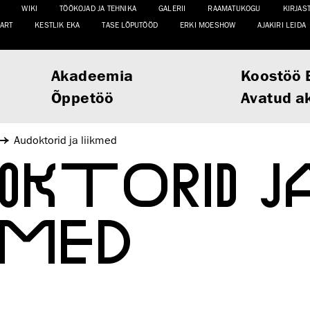
WIKI
TÖÖKOJAD JA TEHNIKA
GALERII
RAAMATUKOGU
KIRJAS
ART
KESTLIK EKA
TASE LÕPUTÖÖD
ERKI MOESHOW
AJAKIRI LEIDA
Akadeemia
Koostöö 
Õppetöö
Avatud a
Audoktorid ja liikmed
OKTORID J
KMED