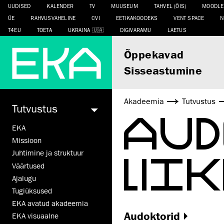
UUDISED
KALENDER
TV
MUUSEUM
TAHVEL (ÕIS)
MOODLE
ÜE
RAHVUSVAHELINE
CVI
EETIKAKOODEKS
VENT SPACE
N
T4EU
TOETA
UKRAINA
DIGIVARAMU
LAETUS
Õppekavad
Sisseastumine
Akadeemia
Tutvustus
Tutvustus
AUD
EKA
Missioon
LII
Juhtimine ja struktuur
Väärtused
Ajalugu
Tugiüksused
EKA avatud akadeemia
Audoktorid
EKA visuaalne