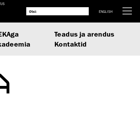
TUS
ENGLISH
EKAga
Teadus ja arendus
kadeemia
Kontaktid
A