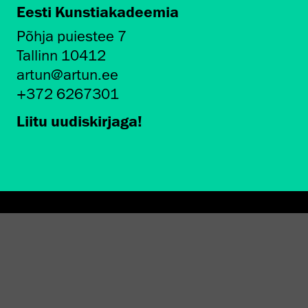
Eesti Kunstiakadeemia
Põhja puiestee 7
Tallinn 10412
artun@artun.ee
+372 6267301
Liitu uudiskirjaga!
AMINE EKA GALERIIS
STATEST 1994–2024"