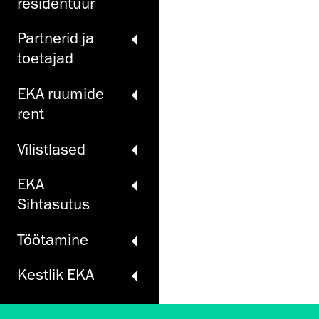
residentuur
Partnerid ja
toetajad
EKA ruumide
rent
Vilistlased
EKA
Sihtasutus
Töö­tamine
Kestlik EKA