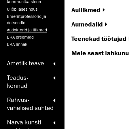
kommunikatsioon
Auliikmed
Üliõpilasesindus
Emeriitprofessorid ja -
dotsendid
Aumedalid
Audoktorid ja liikmed
EKA preemiad
Teenekad töötajad
EKA linnak
Meie seast lahkunu
Ametlik teave
Teadus­
konnad
Rahvus­
vahelised suhted
Narva kunsti­