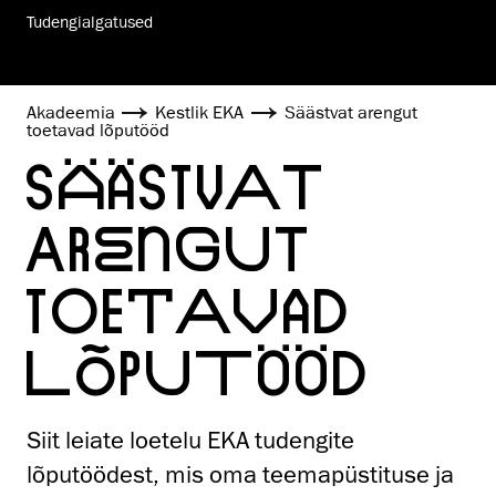
Tudengialgatused
Akadeemia
Kestlik EKA
Säästvat arengut
toetavad lõputööd
SÄÄSTVAT
ARENGUT
TOETAVAD
LÕPUTÖÖD
Siit leiate loetelu EKA tudengite
lõputöödest, mis oma teemapüstituse ja