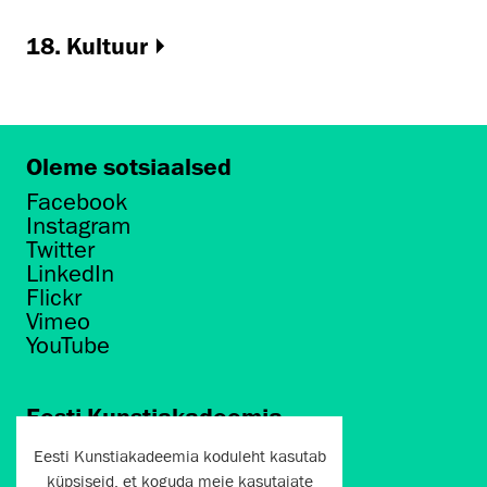
18. Kultuur
Oleme sotsiaalsed
Facebook
Instagram
Twitter
LinkedIn
Flickr
Vimeo
YouTube
Eesti Kunstiakadeemia
Põhja puiestee 7
Eesti Kunstiakadeemia koduleht kasutab
Tallinn 10412
küpsiseid, et koguda meie kasutajate