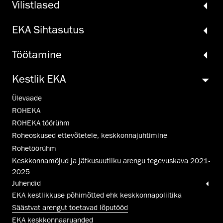
Vilistlased
EKA Sihtasutus
Töö­tamine
Kestlik EKA
Ülevaade
ROHEKA
ROHEKA töörühm
Roheoskused ettevõtetele, keskkonnajuhtimine
Rohetöörühm
Keskkonnamõjud ja jätkusuutliku arengu tegevuskava 2021-
2025
Juhendid
EKA kestlikkuse põhimõtted ehk keskkonnapoliitika
Säästvat arengut toetavad lõputööd
EKA keskkonnaaruanded