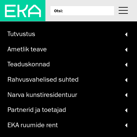
Tutvustus
Ametlik teave
Teadus­konnad
Rahvus­vahelised suhted
Narva kunsti­residentuur
Partnerid ja toetajad
EKA ruumide rent