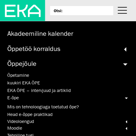
Akadeemiline kalender
Õppetöö korraldus
Õppejõule
Õpetamine
kuukiri EKA ÕPE
EKA ÕPE – intervjuud ja artiklid
E-õpe
Mis on tehnoloogiaga toetatud õpe?
Head e-õppe praktikad
Video­loengud
Moodle
Tehniline tugi