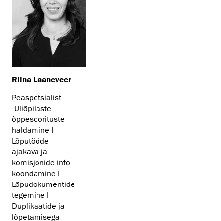
Riina Laaneveer
Peaspetsialist
-Üliõpilaste
õppesoorituste
haldamine I
Lõputööde
ajakava ja
komisjonide info
koondamine I
Lõpudokumentide
tegemine I
Duplikaatide ja
lõpetamisega