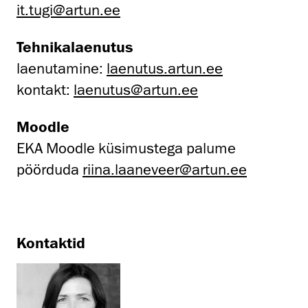
it.tugi@artun.ee
Tehnikalaenutus
laenutamine:
laenutus.artun.ee
kontakt:
laenutus@artun.ee
Moodle
EKA Moodle küsimustega palume
pöörduda
riina.laaneveer@artun.ee
Kontaktid