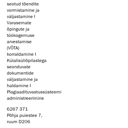
seotud tõendite
vormistamine ja
väljastamine I
Varasemate
õpingute ja
töökogemuse
arvestamise
(VÕTA)
korraldamine I
Külalisüliõpilastega
seonduvate
dokumentide
väljastamine ja
haldamine I
Plagiaadituvastussüsteemi
administreerimine
6267 371
Põhja puiestee 7,
ruum D206