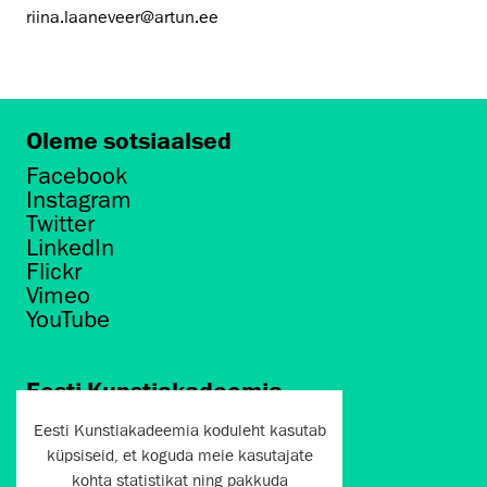
riina.laaneveer@artun.ee
Oleme sotsiaalsed
Facebook
Instagram
Twitter
LinkedIn
Flickr
Vimeo
YouTube
Eesti Kunstiakadeemia
Põhja puiestee 7
Eesti Kunstiakadeemia koduleht kasutab
Tallinn 10412
küpsiseid, et koguda meie kasutajate
kohta statistikat ning pakkuda