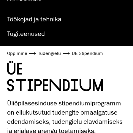
Töökojad ja tehnika
Tugiteenused
Õppimine
Tudengielu
ÜE Stipendium
ÜE
STIPENDIUM
Üliõpilasesinduse stipendiumiprogramm
on ellukutsutud tudengite omaalgatuse
edendamiseks, tudengielu elavdamiseks
ja erialase arengu toetamiseks.