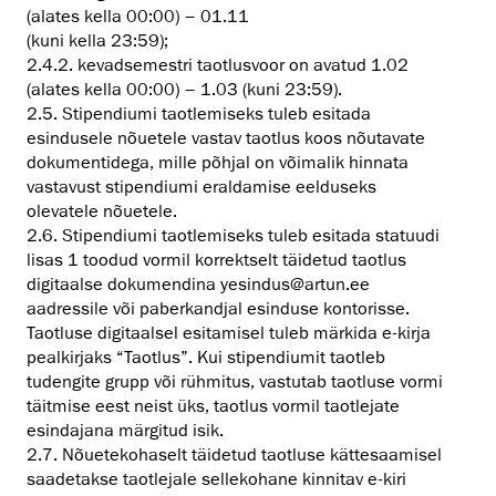
(alates kella 00:00) – 01.11
(kuni kella 23:59);
2.4.2. kevadsemestri taotlusvoor on avatud 1.02
(alates kella 00:00) – 1.03 (kuni 23:59).
2.5. Stipendiumi taotlemiseks tuleb esitada
esindusele nõuetele vastav taotlus koos nõutavate
dokumentidega, mille põhjal on võimalik hinnata
vastavust stipendiumi eraldamise eelduseks
olevatele nõuetele.
2.6. Stipendiumi taotlemiseks tuleb esitada statuudi
lisas 1 toodud vormil korrektselt täidetud taotlus
digitaalse dokumendina yesindus@artun.ee
aadressile või paberkandjal esinduse kontorisse.
Taotluse digitaalsel esitamisel tuleb märkida e-kirja
pealkirjaks “Taotlus”. Kui stipendiumit taotleb
tudengite grupp või rühmitus, vastutab taotluse vormi
täitmise eest neist üks, taotlus vormil taotlejate
esindajana märgitud isik.
2.7. Nõuetekohaselt täidetud taotluse kättesaamisel
saadetakse taotlejale sellekohane kinnitav e-kiri