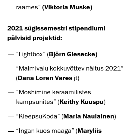
raames”
(Viktoria Muske)
2021 sügissemestri stipendiumi
pälvisid projektid:
“
Lightbox” (
Björn Giesecke)
“
Malmivalu kokkuvõttev näitus 2021
”
(
Dana Loren Vares
jt)
“Moshimine keraamilistes
kampsunites” (
Keithy Kuuspu
)
“KleepsuKoda” (
Maria Naulainen
)
“
Ingan kuos maaga
” (
Maryliis