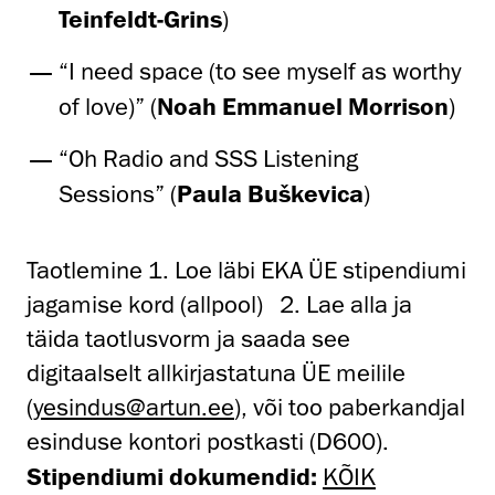
Teinfeldt-Grins
)
“I need space (to see myself as worthy
of love)” (
Noah Emmanuel Morrison
)
“Oh Radio and SSS Listening
Sessions” (
Paula Buškevica
)
Taotlemine 1. Loe läbi EKA ÜE stipendiumi
jagamise kord (allpool) 2. Lae alla ja
täida taotlusvorm ja saada see
digitaalselt allkirjastatuna ÜE meilile
(
yesindus@artun.ee
), või too paberkandjal
esinduse kontori postkasti (D600).
Stipendiumi dokumendid:
KÕIK