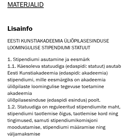
MATERJALID
Lisainfo
EESTI KUNSTIAKADEEMIA ÜLIÕPILASESINDUSE
LOOMINGULISE STIPENDIUMI STATUUT
1. Stipendiumi asutamine ja eesmärk
1.1. Käesoleva statuudiga (edaspidi: statuut) asutab
Eesti Kunstiakadeemia (edaspidi: akadeemia)
stipendiumi, mille eesmärgiks on akadeemia
üliõpilaste loomingulise tegevuse toetamine
akadeemia
üliõpilasesinduse (edaspidi esindus) poolt.
1.2. Statuudiga on reguleeritud stipendiumite maht,
stipendiumi taotlemise õigus, taotlemise kord ning
tingimused, samuti stipendiumikomisjoni
moodustamise, stipendiumi määramise ning
väljamaksmise