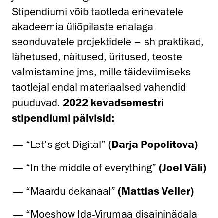
Stipendiumi võib taotleda erinevatele
akadeemia üliõpilaste erialaga
seonduvatele projektidele – sh praktikad,
lähetused, näitused, üritused, teoste
valmistamine jms, mille täideviimiseks
taotlejal endal materiaalsed vahendid
puuduvad.
2022 kevadsemestri
stipendiumi pälvisid:
“Let’s get Digital”
(Darja Popolitova)
“In the middle of everything”
(Joel Väli)
“Maardu dekanaal”
(Mattias Veller)
“Moeshow Ida-Virumaa disaininädala