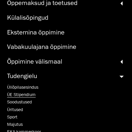
Õppemaksud ja toetused
Külalisõpingud
Eksternina õppimine
Vabakuulajana õppimine
Õppimine välismaal
Tudengielu
Üliõpilasesindus
ÜE Stipendium
Soodustused
Üritused
Sport
Majutus
EKA kammerkoor