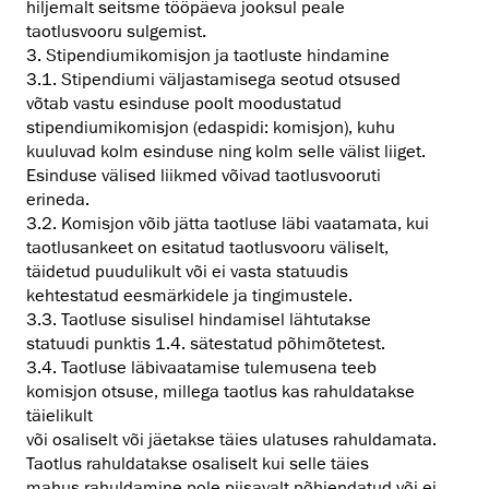
hiljemalt seitsme tööpäeva jooksul peale
taotlusvooru sulgemist.
3. Stipendiumikomisjon ja taotluste hindamine
3.1. Stipendiumi väljastamisega seotud otsused
võtab vastu esinduse poolt moodustatud
stipendiumikomisjon (edaspidi: komisjon), kuhu
kuuluvad kolm esinduse ning kolm selle välist liiget.
Esinduse välised liikmed võivad taotlusvooruti
erineda.
3.2. Komisjon võib jätta taotluse läbi vaatamata, kui
taotlusankeet on esitatud taotlusvooru väliselt,
täidetud puudulikult või ei vasta statuudis
kehtestatud eesmärkidele ja tingimustele.
3.3. Taotluse sisulisel hindamisel lähtutakse
statuudi punktis 1.4. sätestatud põhimõtetest.
3.4. Taotluse läbivaatamise tulemusena teeb
komisjon otsuse, millega taotlus kas rahuldatakse
täielikult
või osaliselt või jäetakse täies ulatuses rahuldamata.
Taotlus rahuldatakse osaliselt kui selle täies
mahus rahuldamine pole piisavalt põhjendatud või ei