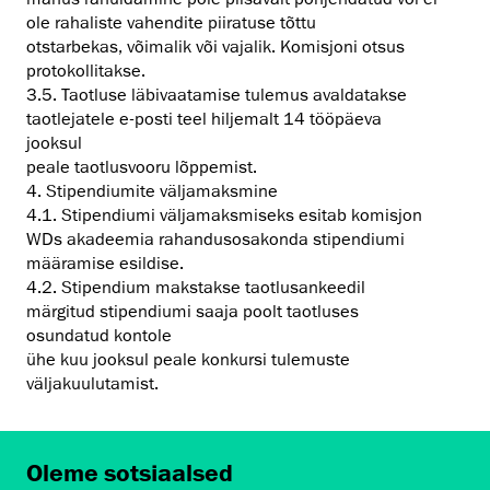
ole rahaliste vahendite piiratuse tõttu
otstarbekas, võimalik või vajalik. Komisjoni otsus
protokollitakse.
3.5. Taotluse läbivaatamise tulemus avaldatakse
taotlejatele e-posti teel hiljemalt 14 tööpäeva
jooksul
peale taotlusvooru lõppemist.
4. Stipendiumite väljamaksmine
4.1. Stipendiumi väljamaksmiseks esitab komisjon
WDs akadeemia rahandusosakonda stipendiumi
määramise esildise.
4.2. Stipendium makstakse taotlusankeedil
märgitud stipendiumi saaja poolt taotluses
osundatud kontole
ühe kuu jooksul peale konkursi tulemuste
väljakuulutamist.
Oleme sotsiaalsed