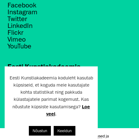
Facebook
Instagram
Twitter
LinkedIn
Flickr
Vimeo
YouTube
Eesti Kunstiakadeemia
Põhja puiestee 7
Eesti Kunstiakadeemia koduleht kasutab
Tallinn 10412
küpsiseid, et koguda meie kasutajate
kohta statistikat ning pakkuda
artun@artun.ee
külastajatele parimat kogemust. Kas
+372 6267301
nõustute küpsiste kasutamisega?
Loe
veel
.
Liitu uudiskirjaga!
Nõustun
Keeldun
Kasutustingimused ja
Artun.ee 2024