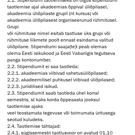
2.1. Stipendiumi taotlemiseks on õigus stipendiumi
taotlemise ajal akadeemias õppival üliõpilasel,
akadeemia üliõpilaste grupil (nt kursus) või
akadeemia üliõpilasest organiseerunud rühmitusel.
Grupi
või rühmituse nimel esitab taotluse üks grupi või
rühmituse liikmete poolt ennast esindama valitud
üliõpilane. Stipendiumi saaja(te)l peab olemas
olema Eesti isikukood ja Eesti Vabariigis tegutseva
panga kontonumber.
2.2. Stipendiumit ei saa taotleda:
2.2.1. akadeemias viibivad vahetusüliõpilased;
2.2.2. akadeemilisel puhkusel viibivad üliõpilased;
2.2.3. juriidilised isikud.
2.3. Stipendiumit saab taotleda ühel korral
semestris, st kaks korda õppeaasta jooksul
taotlemise ajaks
veel teostamata tegevuse või toimumata üritusega
seotud kuludeks.
2.4. Taotlemise tähtajad:
2.4.1. sügissemestri taotlusvoor on avatud 01.10