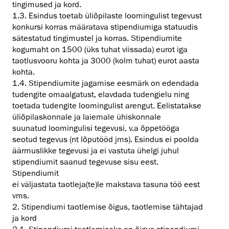
tingimused ja kord.
1.3. Esindus toetab üliõpilaste loomingulist tegevust
konkursi korras määratava stipendiumiga statuudis
sätestatud tingimustel ja korras. Stipendiumite
kogumaht on 1500 (üks tuhat viissada) eurot iga
taotlusvooru kohta ja 3000 (kolm tuhat) eurot aasta
kohta.
1.4. Stipendiumite jagamise eesmärk on edendada
tudengite omaalgatust, elavdada tudengielu ning
toetada tudengite loomingulist arengut. Eelistatakse
üliõpilaskonnale ja laiemale ühiskonnale
suunatud loomingulisi tegevusi, v.a õppetööga
seotud tegevus (nt lõputööd jms). Esindus ei poolda
äärmuslikke tegevusi ja ei vastuta ühelgi juhul
stipendiumit saanud tegevuse sisu eest.
Stipendiumit
ei väljastata taotleja(te)le makstava tasuna töö eest
vms.
2. Stipendiumi taotlemise õigus, taotlemise tähtajad
ja kord