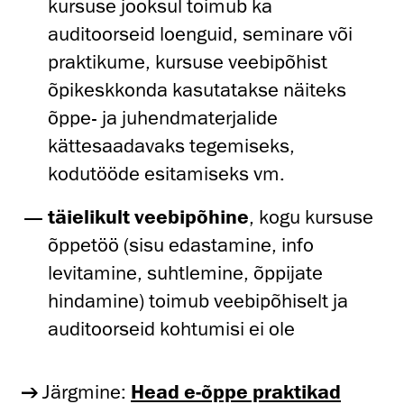
kursuse jooksul toimub ka
auditoorseid loenguid, seminare või
praktikume, kursuse veebipõhist
õpikeskkonda kasutatakse näiteks
õppe- ja juhendmaterjalide
kättesaadavaks tegemiseks,
kodutööde esitamiseks vm.
täielikult veebipõhine
, kogu kursuse
õppetöö (sisu edastamine, info
levitamine, suhtlemine, õppijate
hindamine) toimub veebipõhiselt ja
auditoorseid kohtumisi ei ole
Järgmine:
Head e-õppe praktikad