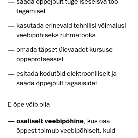
saada õppejõult tuge iseseisva töö
tegemisel
kasutada erinevaid tehnilisi võimalusi
veebipõhiseks rühmatööks
omada täpset ülevaadet kursuse
õppeprotsessist
esitada kodutöid elektrooniliselt ja
saada õppejõult tagasisidet
E-õpe võib olla
osaliselt veebipõhine
, kus osa
õppest toimub veebipõhiselt, kuid