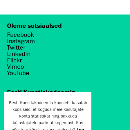
Oleme sotsiaalsed
Facebook
Instagram
Twitter
LinkedIn
Flickr
Vimeo
YouTube
Eesti Kunstiakadeemia
Põhja puiestee 7
Eesti Kunstiakadeemia koduleht kasutab
Tallinn 10412
küpsiseid, et koguda meie kasutajate
kohta statistikat ning pakkuda
artun@artun.ee
külastajatele parimat kogemust. Kas
+372 6267301
nõustute küpsiste kasutamisega?
Loe