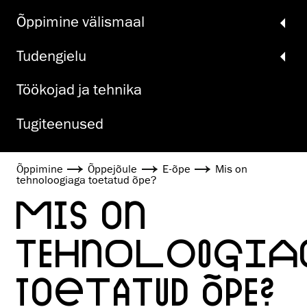
Õppimine välismaal
Tudengielu
Töökojad ja tehnika
Tugiteenused
Õppimine
Õppejõule
E-õpe
Mis on
tehnoloogiaga toetatud õpe?
MIS ON
TEHNOLOOGIA
TOETATUD ÕPE?