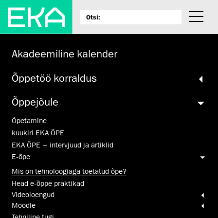
Akadeemiline kalender
Õppetöö korraldus
Õppejõule
Õpetamine
kuukiri EKA ÕPE
EKA ÕPE – intervjuud ja artiklid
E-õpe
Mis on tehnoloogiaga toetatud õpe?
Head e-õppe praktikad
Video­loengud
Moodle
Tehniline tugi