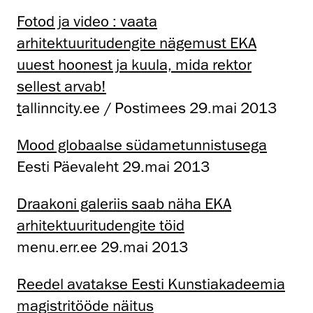
Fotod ja video : vaata
arhitektuuritudengite nägemust EKA
uuest hoonest ja kuula, mida rektor
sellest arvab!
t
allinncity.ee / Postimees 29.mai 2013
Mood globaalse südametunnistusega
Eesti Päevaleht 29.mai 2013
Draakoni galeriis saab näha EKA
arhitektuuritudengite töid
menu.err.ee 29.mai 2013
Reedel avatakse Eesti Kunstiakadeemia
magistritööde näitus