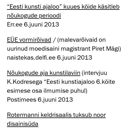
“Eesti kunsti ajaloo” kuues köide käsitleb
nõukogude perioodi
Err.ee 6.juuni 2013
EÜE vormirõivad
/ (malevarõivaid on
uurinud moedisaini magistrant Piret Mägi)
naistekas.delfi.ee 6.juuni 2013
Nõukogude aja kunstilaviin
(intervjuu
K.Kodresega “Eesti kunstiajaloo 6.köite
esimese osa ilmumise puhul)
Postimees 6.juuni 2013
Rotermanni keldrisaalis tuksub noor
disainisüda