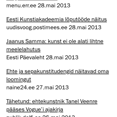
menu.err.ee 28.mai 2013
Eesti Kunstiakadeemia lõputööde näitus
uudisvoog.postimees.ee 28.mai 2013
Jaanus Samma: kunst ei ole alati lihtne
meelelahutus
Eesti Päevaleht 28.mai 2013
Ehte ja sepakunstitudengid näitavad oma
loomingut
naine24.ee 27.mai 2013
Tähetund: ehtekunstnik Tanel Veenre
pääses Vogue’i ajakirja