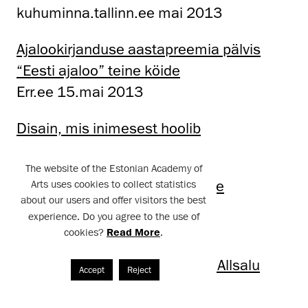
kuhuminna.tallinn.ee mai 2013
Ajalookirjanduse aastapreemia pälvis
“Eesti ajaloo” teine köide
Err.ee 15.mai 2013
Disain, mis inimesest hoolib
Eesti Päevaleht 15.mai 2013
The website of the Estonian Academy of
Kunstnike liidu uus juht: vajame
Arts uses cookies to collect statistics
about our users and offer visitors the best
fundamentaalkunsti!
experience. Do you agree to the use of
Eesti Päevaleht 14.mai 2013
cookies?
Read More
.
Kunstnike liidu juhiks sai Vano Allsalu
Accept
Reject
Err.ee 13.mai 2013